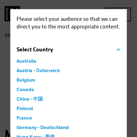
MENU
Please select your audience so that we can
direct you to the most appropriate content.
AB
Matthew Bass
Select
Country
Australia
Austria - Österreich
Belgium
Canada
China - 中国
Finland
France
Germany - Deutschland
Matthew D. Bass