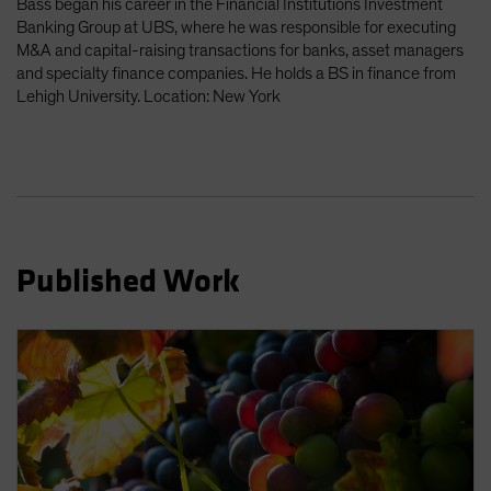
Bass began his career in the Financial Institutions Investment
Spain
Banking Group at UBS, where he was responsible for executing
M&A and capital-raising transactions for banks, asset managers
Sweden
and specialty finance companies. He holds a BS in finance from
Switzerland
Lehigh University. Location: New York
Taiwan - 台灣
UK
United States (US Citizens)
US (Non-US Citizens/NRC)
Published Work