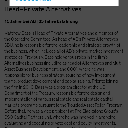
Hong Kong - 香港
Head—Private Alternatives
Hungary
Iceland
15
Jahre
bei AB
|
25
Jahre
Erfahrung
Italy - Italia
Matthew Bass is Head of Private Alternatives and a member of
Japan - 日本
the Operating Committee. As head of AB’s Private Alternatives
Latin America
SBU, he is responsible for the leadership and strategic growth of
the business, which includes all of AB’s private market investment
Luxembourg and Other EMEA
strategies. Previously, Bass held various roles in the firm’s
Netherlands
Alternatives business (including as head of Alternatives and Multi-
Asset Business Development, and COO), where he was
New Zealand
responsible for business strategy, sourcing of new investment
Norway
teams, product development and capital raising. Prior to joining
the firm in 2010, Bass was a program director at the US
Other Asia-Pacific
Department of the Treasury, responsible for the design and
Poland
implementation of various real estate and real estate capital-
markets programs pursuant to the Troubled Asset Relief Program.
Portugal
Before that, he was a vice president at The Blackstone Group’s
Singapore
GSO Capital Partners unit, where he was involved in analyzing,
evaluating and executing private debt and equity investments.
South Korea - 대한민국