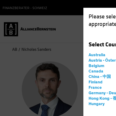
FINANZBERATER - SCHWEIZ
Please sele
appropriate
Select
Cou
AB
Nicholas Sanders
Australia
Austria - Öste
Nic
Belgium
Canada
China - 中国
Portf
Finland
France
Germany - Deu
19
Jahre
Hong Kong -
Hungary
Nicholas S
Fixed Inc