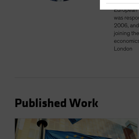
Sanders ha
European m
was respon
2006, and 
joining th
economics 
London
Published Work