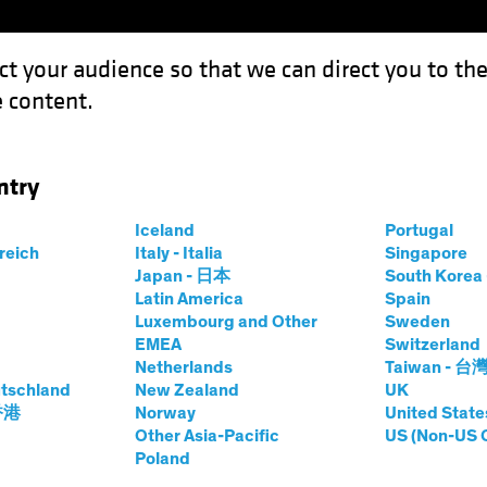
ct your audience so that we can direct you to th
 content.
Fonds
Kompetenzen
Anlagen im Fokus
Vera
ntry
Iceland
Portugal
rreich
Italy - Italia
Singapore
holas Sanders, CFA
Japan - 日本
South Kore
Latin America
Spain
Luxembourg and Other
Sweden
olio Manager—Global Fixed Income
EMEA
Switzerland
Netherlands
Taiwan - 台
tschland
bei AB
|
23
Jahre
New Zealand
Erfahrung
UK
 香港
Norway
United State
Other Asia-Pacific
US (Non-US 
anders is a Vice President and Portfolio Manager for Glob
Poland
ome, Absolute Return, UK Fixed Income and Euro Fixed I