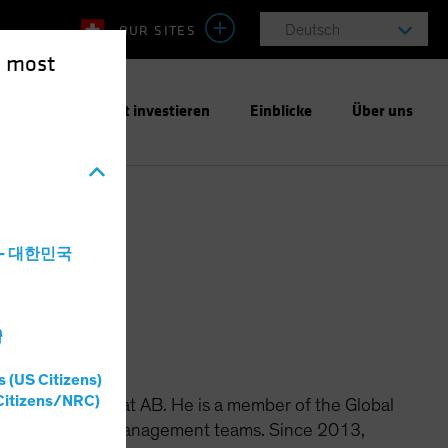
OUR SITES
Deutsch
e most
ntwortungsbewusst investieren
Einblicke
Über uns
a - 대한민국
灣
s (US Citizens)
Citizens/NRC)
al Fixed Income at AB. He is a member of the Global
ncome portfolio-management teams. Since 2013,