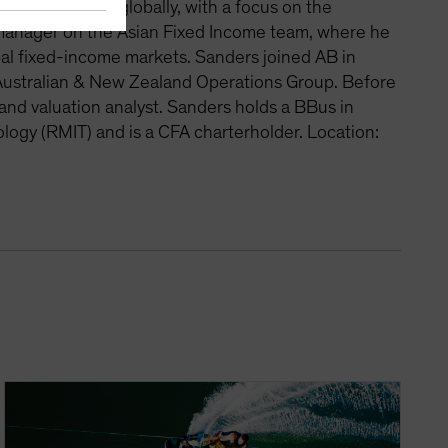
liquid markets globally, with a focus on the
o manager on the Asian Fixed Income team, where he
obal fixed-income markets. Sanders joined AB in
 Australian & New Zealand Operations Group. Before
 and valuation analyst. Sanders holds a BBus in
logy (RMIT) and is a CFA charterholder. Location: