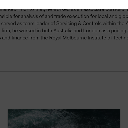
s been responsible for the analysis of sovereign and other 
arket. Prior to that, he worked as an associate portfoli
sible for analysis of and trade execution for local and gl
served as team leader of Servicing & Controls within the
e firm, he worked in both Australia and London as a pricing
and finance from the Royal Melbourne Institute of Techno