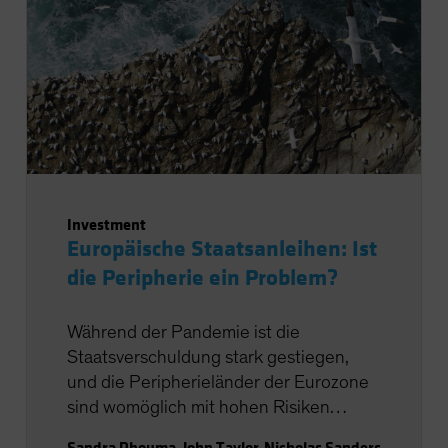
Investment
Europäische Staatsanleihen: Ist
die Peripherie ein Problem?
Während der Pandemie ist die
Staatsverschuldung stark gestiegen,
und die Peripherieländer der Eurozone
sind womöglich mit hohen Risiken
behaftet. Doch manchmal trügt der
Sandra Rhouma
,
John Taylor
,
Nicholas Sanders