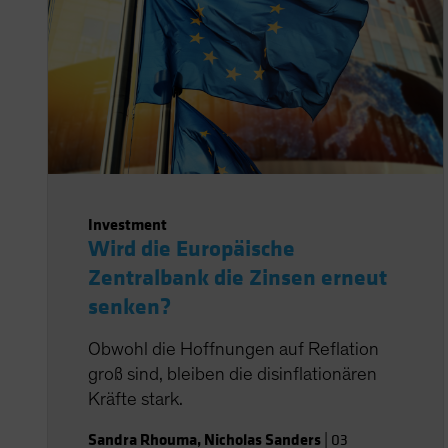
Investment
Wird die Europäische
Zentralbank die Zinsen erneut
senken?
Obwohl die Hoffnungen auf Reflation
groß sind, bleiben die disinflationären
Kräfte stark.
Sandra Rhouma
,
Nicholas Sanders
|
03