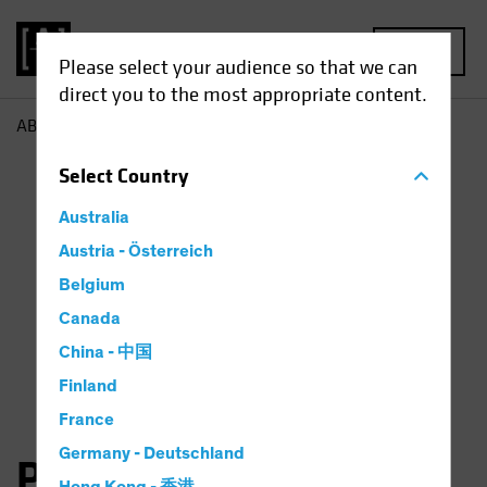
MENU
Please select your audience so that we can
direct you to the most appropriate content.
AB
Pradeep Ramani
Select
Country
Australia
Austria - Österreich
Belgium
Canada
China - 中国
Finland
France
Germany - Deutschland
Pradeep Ramani