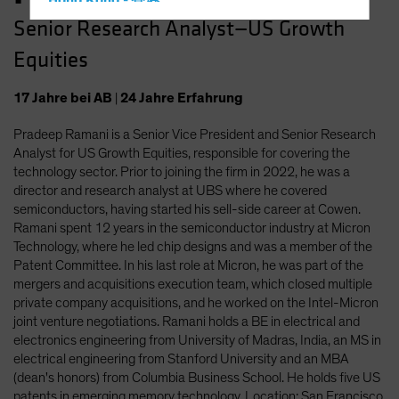
Hong Kong - 香港
Senior Research Analyst—US Growth
Hungary
Equities
Iceland
Italy - Italia
17
Jahre
bei AB
|
24
Jahre
Erfahrung
Japan - 日本
Pradeep Ramani is a Senior Vice President and Senior Research
Latin America
Analyst for US Growth Equities, responsible for covering the
Luxembourg and Other EMEA
technology sector. Prior to joining the firm in 2022, he was a
director and research analyst at UBS where he covered
Netherlands
semiconductors, having started his sell-side career at Cowen.
New Zealand
Ramani spent 12 years in the semiconductor industry at Micron
Technology, where he led chip designs and was a member of the
Norway
Patent Committee. In his last role at Micron, he was part of the
Other Asia-Pacific
mergers and acquisitions execution team, which closed multiple
private company acquisitions, and he worked on the Intel-Micron
Poland
joint venture negotiations. Ramani holds a BE in electrical and
Portugal
electronics engineering from University of Madras, India, an MS in
electrical engineering from Stanford University and an MBA
Singapore
(dean's honors) from Columbia Business School. He holds five US
South Korea - 대한민국
patents in emerging memory technology. Location: San Francisco