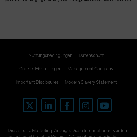
Spain
Sweden
Switzerland
Taiwan - 台灣
UK
United States (US Citizens)
Nutzungsbedingungen
Datenschutz
US (Non-US Citizens/NRC)
Cookie-Einstellungen
Management Company
Important Disclosures
Modern Slavery Statement
Dies ist eine Marketing-Anzeige. Diese Informationen werden