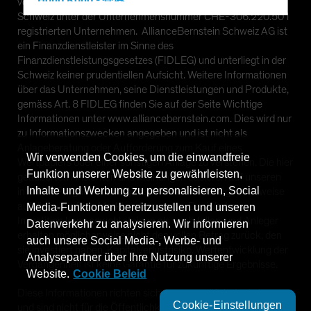
Hong Kong - 香港
von AllianceBernstein Schweiz AG gegeben, einem in der
Schweiz unter der Unternehmensnummer CHE-306.220.501
Hungary
registrierten Unternehmen. AllianceBernstein Schweiz AG ist
Iceland
ein Finanzdienstleister im Sinne des
Finanzdienstleistungsgesetzes (FIDLEG) und unterliegt in der
Italy - Italia
Schweiz keiner prudentiellen Aufsicht. Weitere Informationen
Japan - 日本
über das Unternehmen, seine Dienstleistungen und Produkte,
gemäss Art. 8 FIDLEG finden Sie auf der Seite Wichtige
Latin America
Informationen unter www.alliancebernstein.com. Dies wird nur
Luxembourg and Other EMEA
zu Informationszwecken angegeben und ist nicht als
Anlageberatung oder Aufforderung zum Kauf eines
Netherlands
Wir verwenden Cookies, um die einwandfreie
Wertpapiers oder einer sonstigen Anlage zu verstehen. Die hier
New Zealand
Funktion unserer Website zu gewährleisten,
geäußerten Ansichten und Meinungen basieren auf unseren
Inhalte und Werbung zu personalisieren, Social
internen Prognosen und geben keine zuverlässigen Hinweise
Norway
auf die zukünftige Marktperformance. Der Wert einer
Media-Funktionen bereitzustellen und unseren
Other Asia-Pacific
Investition kann sowohl steigen als auch fallen, und Anleger
Datenverkehr zu analysieren. Wir informieren
erhalten möglicherweise nicht den vollen Betrag zurück, den
Poland
auch unsere Social Media-, Werbe- und
sie investiert haben. Kapitalverlustrisiko. Wertentwicklung der
Analysepartner über Ihre Nutzung unserer
Portugal
Vergangenheit ist keine Garantie für zukünftige Ergebnisse.
Website.
Cookie Beleid
Singapore
Diese Informationen richten sich nur an qualifizierte Anleger
South Korea - 대한민국
Cookie-Einstellungen
und sind nicht für die Öffentlichkeit bestimmt.