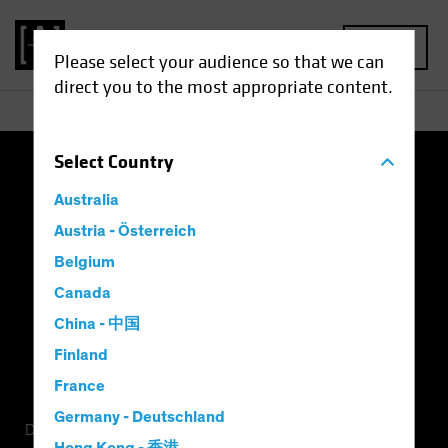
MENU
Please select your audience so that we can
direct you to the most appropriate content.
Select
Country
Nutzungsbedingungen
Datenschutz
Australia
Cookie-Einstellungen
Management Company
Austria - Österreich
Belgium
Important Disclosures
Modern Slavery Statement
Canada
China - 中国
Finland
France
Germany - Deutschland
Dies ist eine Marketing-Anzeige. Diese Informationen werden