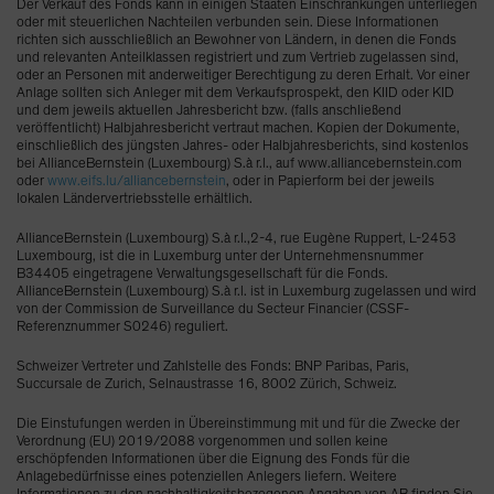
Der Verkauf des Fonds kann in einigen Staaten Einschränkungen unterliegen
oder mit steuerlichen Nachteilen verbunden sein. Diese Informationen
richten sich ausschließlich an Bewohner von Ländern, in denen die Fonds
und relevanten Anteilklassen registriert und zum Vertrieb zugelassen sind,
oder an Personen mit anderweitiger Berechtigung zu deren Erhalt. Vor einer
Anlage sollten sich Anleger mit dem Verkaufsprospekt, den KIID oder KID
und dem jeweils aktuellen Jahresbericht bzw. (falls anschließend
veröffentlicht) Halbjahresbericht vertraut machen. Kopien der Dokumente,
einschließlich des jüngsten Jahres- oder Halbjahresberichts, sind kostenlos
bei AllianceBernstein (Luxembourg) S.à r.l., auf www.alliancebernstein.com
oder
www.eifs.lu/alliancebernstein
, oder in Papierform bei der jeweils
lokalen Ländervertriebsstelle erhältlich.
AllianceBernstein (Luxembourg) S.à r.l.,2-4, rue Eugène Ruppert, L-2453
Luxembourg, ist die in Luxemburg unter der Unternehmensnummer
B34405 eingetragene Verwaltungsgesellschaft für die Fonds.
AllianceBernstein (Luxembourg) S.à r.l. ist in Luxemburg zugelassen und wird
von der Commission de Surveillance du Secteur Financier (CSSF-
Referenznummer S0246) reguliert.
Schweizer Vertreter und Zahlstelle des Fonds: BNP Paribas, Paris,
Succursale de Zurich, Selnaustrasse 16, 8002 Zürich, Schweiz.
Die Einstufungen werden in Übereinstimmung mit und für die Zwecke der
Verordnung (EU) 2019/2088 vorgenommen und sollen keine
erschöpfenden Informationen über die Eignung des Fonds für die
Anlagebedürfnisse eines potenziellen Anlegers liefern. Weitere