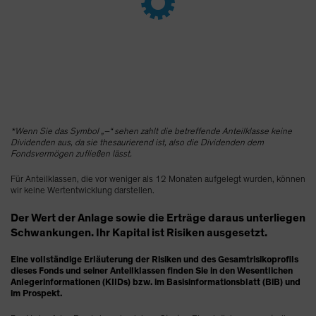
Spain
Sweden
Switzerland
Taiwan - 台灣
UK
United States (US Citizens)
*Wenn Sie das Symbol „–“ sehen zahlt die betreffende Anteilklasse keine
US (Non-US Citizens/NRC)
Dividenden aus, da sie thesaurierend ist, also die Dividenden dem
Fondsvermögen zufließen lässt.
Für Anteilklassen, die vor weniger als 12 Monaten aufgelegt wurden, können
wir keine Wertentwicklung darstellen.
Der Wert der Anlage sowie die Erträge daraus unterliegen
Schwankungen. Ihr Kapital ist Risiken ausgesetzt.
Eine vollständige Erläuterung der Risiken und des Gesamtrisikoprofils
dieses Fonds und seiner Anteilklassen finden Sie in den Wesentlichen
Anlegerinformationen (KIIDs) bzw. im Basisinformationsblatt (BiB) und
im Prospekt.