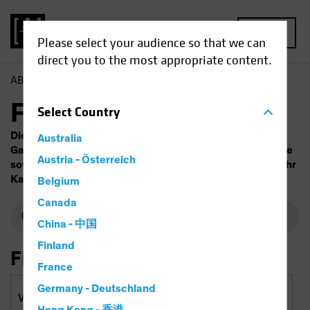
MENU
Please select your audience so that we can
direct you to the most appropriate content.
AB
Fonds
Fondsfinder
Select
Country
Die Wertentwicklung in der Vergangenheit ist keine
Australia
Garantie für zukünftige Ergebnisse. Der Wert der Anlage
Austria - Österreich
sowie die Erträge daraus unterliegen Schwankungen. Ihr
Kapital ist Risiken ausgesetzt.
Belgium
Canada
China - 中国
Finland
Filtern nach
France
Germany - Deutschland
Vermögensart und Regionen