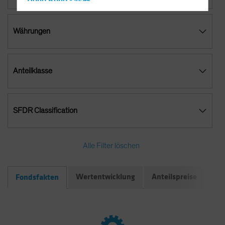
Hong Kong - 香港
Hungary
Währungen
Iceland
Italy - Italia
Japan - 日本
Anteilklasse
Latin America
Luxembourg and Other EMEA
Netherlands
SFDR Classification
New Zealand
Norway
Alle Filter löschen
Other Asia-Pacific
Poland
Wertentwicklung
Anteilspreise
Do
Fondsfakten
Portugal
Singapore
South Korea - 대한민국