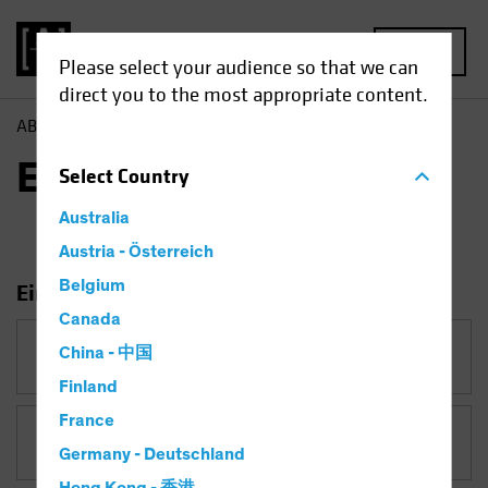
MENU
Please select your audience so that we can
direct you to the most appropriate content.
AB
Einblicke
Einblicke
Select
Country
Australia
Austria - Österreich
Belgium
Einblicke filtern
Canada
China - 中国
Kategorie
Finland
France
Thema
Vermögensaufteilung
Germany - Deutschland