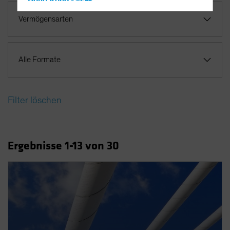
Hong Kong - 香港
Hungary
Vermögensarten
Iceland
Italy - Italia
Alle Formate
Japan - 日本
Latin America
Luxembourg and Other EMEA
Filter löschen
Netherlands
New Zealand
Ergebnisse
1
-13
von
30
Norway
Other Asia-Pacific
Poland
Portugal
Singapore
South Korea - 대한민국