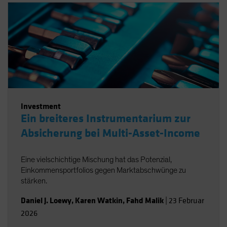
Investment
Ein breiteres Instrumentarium zur
Absicherung bei Multi-Asset-Income
Eine vielschichtige Mischung hat das Potenzial,
Einkommensportfolios gegen Marktabschwünge zu
stärken.
Daniel J. Loewy
,
Karen Watkin
,
Fahd Malik
|
23 Februar
2026