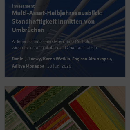
Spain
Investment
Multi-Asset-Halbjahresausblick:
Sweden
Standhaftigkeit inmitten von
Switzerland
Umbrüchen
Taiwan - 台灣
UK
Anleger sollten sicherstellen, dass Portfolios
widerstandsfähig bleiben und Chancen nutzen.
United States (US Citizens)
Daniel J. Loewy
,
Karen Watkin
,
Caglasu Altunkopru
,
US (Non-US Citizens/NRC)
Aditya Monappa
|
30 Juni 2026