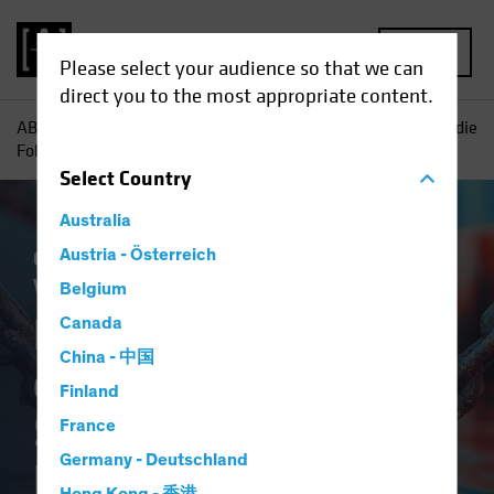
MENU
Please select your audience so that we can
direct you to the most appropriate content.
AB
Einblicke
Konjunkturausblicke
Ein erster Blick auf die
Folgen von Strafzöllen und Handelskrieg
Select
Country
Australia
Gesetzliche Auflagen
Austria - Österreich
Handelskriege
Wirtschaft
Anleihen
Blog
Belgium
Ein erster Blick auf
Canada
China - 中国
die Folgen von
Finland
Strafzöllen und
France
Germany - Deutschland
Handelskrieg