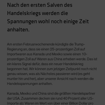
Nach den ersten Salven des
Spain
Sweden
Handelskriegs werden die
Switzerland
Spannungen wohl noch einige Zeit
Taiwan - 台灣
anhalten.
UK
United States (US Citizens)
Am ersten Februarwochenende kündigte die Trump-
US (Non-US Citizens/NRC)
Regierung an, dass sie einen 25-prozentigen Zoll auf
Importwaren aus Kanada und Mexiko sowie einen 10-
prozentigen Zoll auf Waren aus China erheben werde. Das ist
ein klares Signal dafür, dass ein neuer Handelskrieg
begonnen hat. Wir können zum jetzigen Zeitpunkt noch nicht
genau wissen, was als Nächstes passieren wird (es geht
munter hin und her), aber unserer Ansicht nach werden die
Handelsspannungen anhalten.
Kanada, Mexiko und China sind die größten Handelspartner
der USA. Zusammen decken sie rund 40 Prozent aller US-
Importe ab: Waren im Wert von über einer Billion Dollar pro