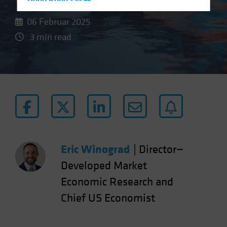
Hong Kong - 香港
Hungary
06 Februar 2025
Iceland
3 min read
Italy - Italia
Japan - 日本
Latin America
Luxembourg and Other EMEA
Netherlands
New Zealand
Norway
Eric Winograd
|
Director—
Other Asia-Pacific
Developed Market
Poland
Economic Research and
Portugal
Chief US Economist
Singapore
South Korea - 대한민국