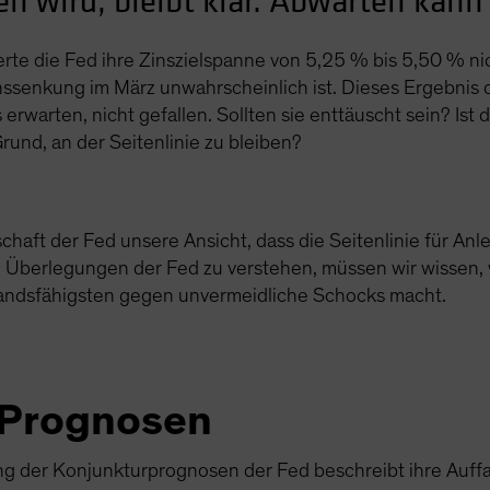
en wird, bleibt klar. Abwarten kann 
erte die Fed ihre Zinszielspanne von 5,25 % bis 5,50 % ni
inssenkung im März unwahrscheinlich ist. Dieses Ergebnis 
erwarten, nicht gefallen. Sollten sie enttäuscht sein? Ist 
rund, an der Seitenlinie zu bleiben?
haft der Fed unsere Ansicht, dass die Seitenlinie für Anle
ie Überlegungen der Fed zu verstehen, müssen wir wissen, 
standsfähigsten gegen unvermeidliche Schocks macht.
a Prognosen
ng der Konjunkturprognosen der Fed beschreibt ihre Auff