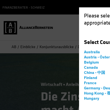
FINANZBERATER - SCHWEIZ
Please sele
appropriate
Select
Cou
AB
Einblicke
Konjunkturausblicke
Die Zins-Botschaft
Australia
Austria - Öste
Belgium
Canada
China - 中国
Finland
France
Wirtschaft
Anleihen
Blog
Germany - Deu
Die Zins-Bots
Hong Kong -
Hungary