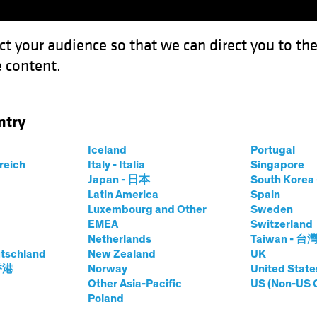
ct your audience so that we can direct you to th
 content.
Fonds
Kompetenzen
Anlagen im Fokus
Vera
ntry
 der Fed macht Abwarten riskant
Iceland
Portugal
rreich
Italy - Italia
Singapore
Japan - 日本
South Kore
Latin America
Spain
Luxembourg and Other
Sweden
EMEA
Switzerland
Netherlands
Taiwan - 台
tschland
New Zealand
UK
chaft der Fed
 香港
Norway
United State
Other Asia-Pacific
US (Non-US 
Poland