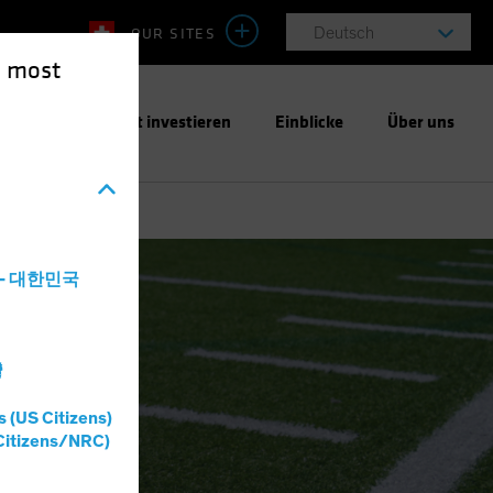
OUR SITES
Deutsch
e most
ntwortungsbewusst investieren
Einblicke
Über uns
a - 대한민국
灣
s (US Citizens)
Citizens/NRC)