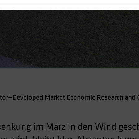
en riskant
ctor—Developed Market Economic Research and 
senkung im März in den Wind gesch