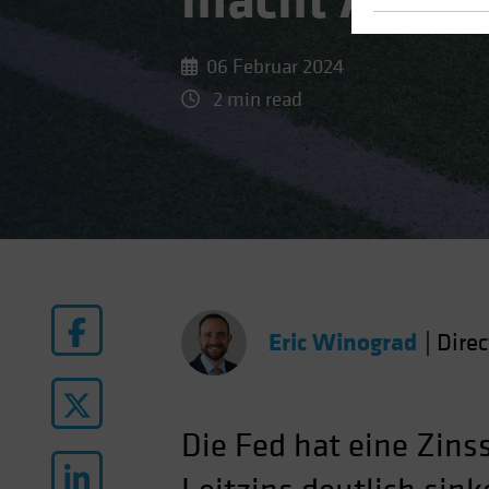
macht Abwart
06 Februar 2024
2 min read
Eric Winograd
|
Dire
Die Fed hat eine Zins