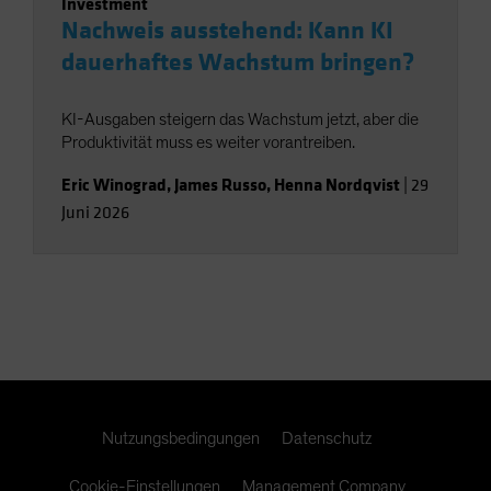
Investment
Nachweis ausstehend: Kann KI
dauerhaftes Wachstum bringen?
KI-Ausgaben steigern das Wachstum jetzt, aber die
Produktivität muss es weiter vorantreiben.
Eric Winograd
,
James Russo
,
Henna Nordqvist
|
29
Juni 2026
Nutzungsbedingungen
Datenschutz
Cookie-Einstellungen
Management Company