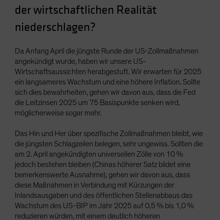
der wirtschaftlichen Realität
Spain
niederschlagen?
Sweden
Switzerland
Da Anfang April die jüngste Runde der US-Zollmaßnahmen
Taiwan - 台灣
angekündigt wurde, haben wir unsere US-
UK
Wirtschaftsaussichten herabgestuft. Wir erwarten für 2025
ein langsameres Wachstum und eine höhere Inflation. Sollte
United States (US Citizens)
sich dies bewahrheiten, gehen wir davon aus, dass die Fed
US (Non-US Citizens/NRC)
die Leitzinsen 2025 um 75 Basispunkte senken wird,
möglicherweise sogar mehr.
Das Hin und Her über spezifische Zollmaßnahmen bleibt, wie
die jüngsten Schlagzeilen belegen, sehr ungewiss. Sollten die
am 2. April angekündigten universellen Zölle von 10 %
jedoch bestehen bleiben (Chinas höherer Satz bildet eine
bemerkenswerte Ausnahme), gehen wir davon aus, dass
diese Maßnahmen in Verbindung mit Kürzungen der
Inlandsausgaben und des öffentlichen Stellenabbaus das
Wachstum des US-BIP im Jahr 2025 auf 0,5 % bis 1,0 %
reduzieren würden, mit einem deutlich höheren