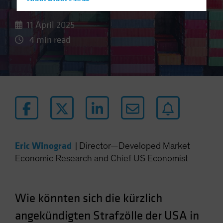
Hong Kong - 香港
Hungary
11 April 2025
Iceland
4 min read
Italy - Italia
Japan - 日本
Latin America
Luxembourg and Other EMEA
Netherlands
New Zealand
Norway
Eric Winograd
|
Director—Developed Market
Other Asia-Pacific
Economic Research and Chief US Economist
Poland
Portugal
Wie könnten sich die kürzlich
Singapore
angekündigten Strafzölle der USA in
South Korea - 대한민국