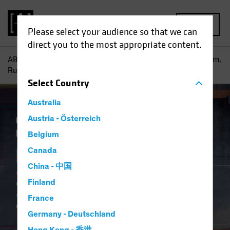
MENU
Please select your audience so that we can
direct you to the most appropriate content.
AB
Einblicke
Konjunkturausblicke
Die USA im Zollsturm,
Runde Zwei
Select
Country
Australia
Gesetzliche Auflagen
Austria - Österreich
Handelskriege
Inflation
Wirtschaft
Anleihen
Blog
Belgium
Die USA im
Canada
China - 中国
Zollsturm, Runde
Finland
Zwei
France
Germany - Deutschland