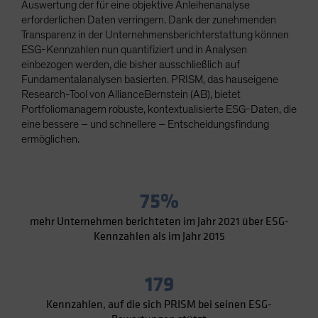
Auswertung der für eine objektive Anleihenanalyse
Spain
erforderlichen Daten verringern. Dank der zunehmenden
Sweden
Transparenz in der Unternehmensberichterstattung können
ESG-Kennzahlen nun quantifiziert und in Analysen
Switzerland
einbezogen werden, die bisher ausschließlich auf
Taiwan - 台灣
Fundamentalanalysen basierten. PRISM, das hauseigene
Research-Tool von AllianceBernstein (AB), bietet
UK
Portfoliomanagern robuste, kontextualisierte ESG-Daten, die
United States (US Citizens)
eine bessere – und schnellere – Entscheidungsfindung
ermöglichen.
US (Non-US Citizens/NRC)
75%
mehr Unternehmen berichteten im Jahr 2021 über ESG-
Kennzahlen als im Jahr 2015
179
Kennzahlen, auf die sich PRISM bei seinen ESG-