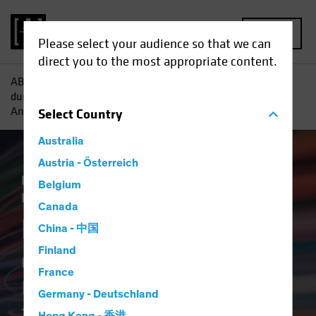
MENU
Please select your audience so that we can
direct you to the most appropriate content.
AB
Einblicke
ESG in der Praxis
Die ESG-Mauer
durchbrechen Bessere und schnellere Daten für
Anleiheninvestoren
Select
Country
Australia
Austria - Österreich
Nachhaltigkeit ESG
Technologie und
Belgium
Innovation
Anleihen
Artikel
Canada
Die ESG-Mauer
China - 中国
durchbrechen
Finland
France
Bessere und schnellere Daten
Germany - Deutschland
für Anleiheninvestoren