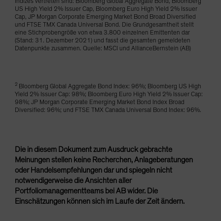
Indizes vertreten sind: Bloomberg Global Aggregate Bond, Bloomberg
US High Yield 2% Issuer Cap, Bloomberg Euro High Yield 2% Issuer
Cap, JP Morgan Corporate Emerging Market Bond Broad Diversified
und FTSE TMX Canada Universal Bond. Die Grundgesamtheit stellt
eine Stichprobengröße von etwa 3.800 einzelnen Emittenten dar
(Stand: 31. Dezember 2021) und fasst die gesamten gemeldeten
Datenpunkte zusammen. Quelle: MSCI und AllianceBernstein (AB)
2
Bloomberg Global Aggregate Bond Index: 96%; Bloomberg US High
Yield 2% Issuer Cap: 98%; Bloomberg Euro High Yield 2% Issuer Cap:
98%; JP Morgan Corporate Emerging Market Bond Index Broad
Diversified: 96%; und FTSE TMX Canada Universal Bond Index: 96%.
Die in diesem Dokument zum Ausdruck gebrachte
Meinungen stellen keine Recherchen, Anlageberatungen
oder Handelsempfehlungen dar und spiegeln nicht
notwendigerweise die Ansichten aller
Portfoliomanagementteams bei AB wider. Die
Einschätzungen können sich im Laufe der Zeit ändern.