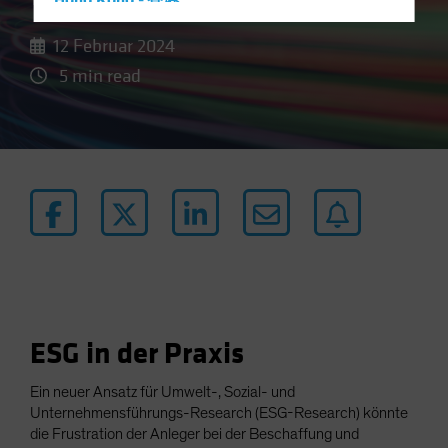
Hong Kong - 香港
Hungary
12 Februar 2024
Iceland
5 min read
Italy - Italia
Japan - 日本
Latin America
Luxembourg and Other EMEA
Netherlands
New Zealand
Norway
Other Asia-Pacific
Poland
ESG in der Praxis
Portugal
Ein neuer Ansatz für Umwelt-, Sozial- und
Singapore
Unternehmensführungs-Research (ESG-Research) könnte
die Frustration der Anleger bei der Beschaffung und
South Korea - 대한민국