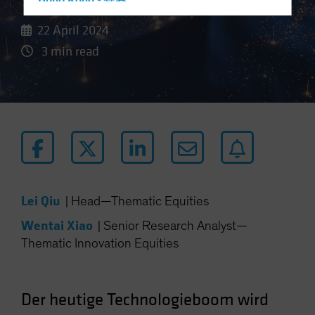
Hong Kong - 香港
Hungary
22 April 2024
Iceland
3 min read
Italy - Italia
Japan - 日本
Latin America
Luxembourg and Other EMEA
Netherlands
New Zealand
Norway
Lei Qiu
|
Head—Thematic Equities
Other Asia-Pacific
Wentai Xiao
|
Senior Research Analyst—
Poland
Thematic Innovation Equities
Portugal
Singapore
Der heutige Technologieboom wird
South Korea - 대한민국