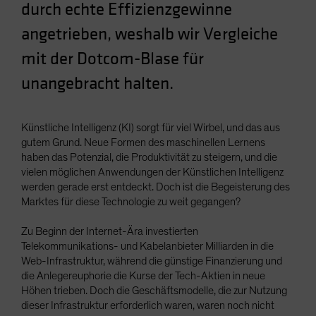
durch echte Effizienzgewinne
Spain
angetrieben, weshalb wir Vergleiche
Sweden
mit der Dotcom-Blase für
Switzerland
Taiwan - 台灣
unangebracht halten.
UK
United States (US Citizens)
Künstliche Intelligenz (KI) sorgt für viel Wirbel, und das aus
gutem Grund. Neue Formen des maschinellen Lernens
US (Non-US Citizens/NRC)
haben das Potenzial, die Produktivität zu steigern, und die
vielen möglichen Anwendungen der Künstlichen Intelligenz
werden gerade erst entdeckt. Doch ist die Begeisterung des
Marktes für diese Technologie zu weit gegangen?
Zu Beginn der Internet-Ära investierten
Telekommunikations- und Kabelanbieter Milliarden in die
Web-Infrastruktur, während die günstige Finanzierung und
die Anlegereuphorie die Kurse der Tech-Aktien in neue
Höhen trieben. Doch die Geschäftsmodelle, die zur Nutzung
dieser Infrastruktur erforderlich waren, waren noch nicht