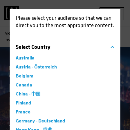
MENU
Please select your audience so that we can
direct you to the most appropriate content.
AB
Einblicke
Investment
KI-getriebener
Investitionsboom ist keine Dotcom-Pleite für Anleger
Select
Country
Australia
Künstliche Intelligenz (KI)
Austria - Österreich
Technologie
und Innovation
Aktien
Blog
Belgium
KI-getriebener
Canada
China - 中国
Investitionsboom ist
Finland
keine Dotcom-Pleite
France
Germany - Deutschland
für Anleger