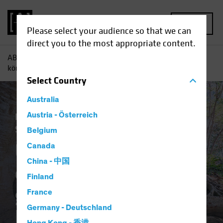
MENU
Please select your audience so that we can
direct you to the most appropriate content.
AB
Einblicke
Investment
Unternehmensanleihen
können der geldpolitischen Normalisierung trotzen
Select
Country
Australia
Einkommen
Austria - Österreich
Investieren im Spätzyklus
Steigende Zinsen
Anleihen
Blog
Belgium
Unternehmensanleih
Canada
China - 中国
en können der
Finland
geldpolitischen
France
Germany - Deutschland
Normalisierung