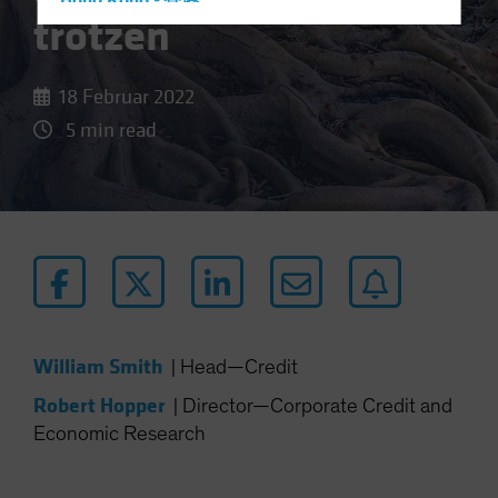
Hong Kong - 香港
trotzen
Hungary
Iceland
18 Februar 2022
Italy - Italia
5 min read
Japan - 日本
Latin America
Luxembourg and Other EMEA
Netherlands
New Zealand
Norway
Other Asia-Pacific
William Smith
|
Head—Credit
Poland
Robert Hopper
|
Director—Corporate Credit and
Portugal
Economic Research
Singapore
South Korea - 대한민국