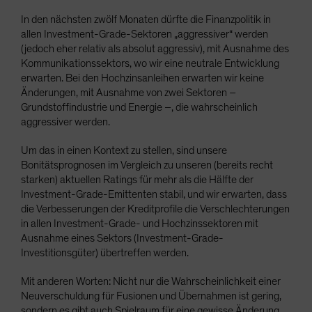
In den nächsten zwölf Monaten dürfte die Finanzpolitik in
allen Investment-Grade-Sektoren „aggressiver“ werden
(jedoch eher relativ als absolut aggressiv), mit Ausnahme des
Kommunikationssektors, wo wir eine neutrale Entwicklung
erwarten. Bei den Hochzinsanleihen erwarten wir keine
Änderungen, mit Ausnahme von zwei Sektoren –
Grundstoffindustrie und Energie –, die wahrscheinlich
aggressiver werden.
Um das in einen Kontext zu stellen, sind unsere
Bonitätsprognosen im Vergleich zu unseren (bereits recht
starken) aktuellen Ratings für mehr als die Hälfte der
Investment-Grade-Emittenten stabil, und wir erwarten, dass
die Verbesserungen der Kreditprofile die Verschlechterungen
in allen Investment-Grade- und Hochzinssektoren mit
Ausnahme eines Sektors (Investment-Grade-
Investitionsgüter) übertreffen werden.
Mit anderen Worten: Nicht nur die Wahrscheinlichkeit einer
Neuverschuldung für Fusionen und Übernahmen ist gering,
sondern es gibt auch Spielraum für eine gewisse Änderung