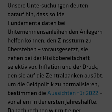
Unsere Untersuchungen deuten
Spain
Sweden
darauf hin, dass solide
Switzerland
Fundamentaldaten bei
Taiwan - 台灣
Unternehmensanleihen den Anlegern
UK
helfen können, den Zinssturm zu
United States (US Citizens)
überstehen – vorausgesetzt, sie
US (Non-US Citizens/NRC)
gehen bei der Risikobereitschaft
selektiv vor. Inflation und der Druck,
den sie auf die Zentralbanken ausübt,
um die Geldpolitik zu normalisieren,
bestimmen die
Aussichten für 2022
–
vor allem in der ersten Jahreshälfte.
Danach rechnen wir mit einer