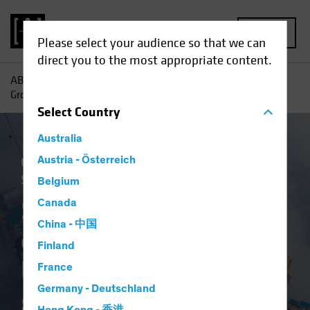
MENU
Please select your audience so that we can
direct you to the most appropriate content.
AB
Einblicke
Investment
Schwellenländeraktien:
Großartige Unternehmen in schwierigem Umfeld
Select
Country
Australia
China
Austria - Österreich
Gesetzliche Auflagen
Schwellenländer
Aktien
Blog
Belgium
Schwellenländerakti
Canada
China - 中国
en: Großartige
Finland
Unternehmen in
France
Germany - Deutschland
schwierigem Umfeld