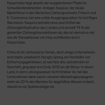
Kasachstan liegt abseits der ausgetretenen Pfade für
Schwellenländeraktien-Anleger. Kaspi.kz, der lokale
Marktführer in den Bereichen Zahlungsverkehr, Fintech und
E-Commerce, hat eine solide Ausgangsposition für künftiges
Wachstum. Kaspi.kz betreibt etwa zwei Drittel der
Zahlungsinfrastruktur des Landes und wickelt 74 % der
gesamten Zahlungstransaktionen ab, das ist viermal so viel
wie die Transaktionen von Visa und Mastercard in
Kasachstan.
China ist ein vertrauteres Terrain, doch einige Unternehmen
sind relativ unbekannt. Nongfu Spring, ein Hersteller von
Erfrischungsgetränken, ist seit fast drei Jahrzehnten im
Geschäft, ging aber erst Ende 2020 an die Börse. In einem
Land, in dem Leitungswasser nicht trinkbar ist, hat das
Unternehmen dank seiner cleveren Marketingkampagnen
mehr als 20 % des Marktes für abgefülltes Wasser erobert,
obwohl es ein Späteinsteiger ist.