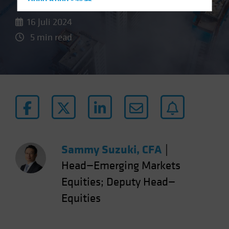
Hong Kong - 香港
Hungary
16 Juli 2024
Iceland
5 min read
Italy - Italia
Japan - 日本
Latin America
Luxembourg and Other EMEA
Netherlands
New Zealand
Norway
Sammy Suzuki, CFA
|
Other Asia-Pacific
Head—Emerging Markets
Poland
Equities; Deputy Head—
Portugal
Equities
Singapore
South Korea - 대한민국