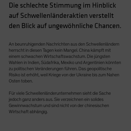
Die schlechte Stimmung im Hinblick
Spain
auf Schwellenländeraktien verstellt
Sweden
Switzerland
den Blick auf ungewöhnliche Chancen.
Taiwan - 台灣
UK
An beunruhigenden Nachrichten aus den Schwellenländern
herrscht in diesen Tagen kein Mangel. China kämpft mit
United States (US Citizens)
einem schwachen Wirtschaftswachstum. Die jüngsten
US (Non-US Citizens/NRC)
Wahlen in Indien, Südafrika, Mexiko und Argentinien könnten
zu politischen Veränderungen führen. Das geopolitische
Risiko ist erhöht, weil Kriege von der Ukraine bis zum Nahen
Osten toben.
Für viele Schwellenländerunternehmen sieht die Sache
jedoch ganz anders aus. Sie verzeichnen ein solides
Gewinnwachstum und sind nicht von der chinesischen
Wirtschaft abhängig.