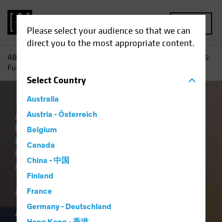
MENU
Please select your audience so that we can
direct you to the most appropriate content.
AB
Einblicke
Investment
Ausblick Anleihenmarkt 2026:
Fundament und Balance
Select
Country
Australia
Ausblick
Austria - Österreich
China
Einkommen
Falling
Rates
Gesetzliche Auflagen
Künstliche
Belgium
Intelligenz (KI)
Technologie und
Canada
Innovation
Volatilität
Wirtschaft
China - 中国
Anleihen
Blog
Finland
Ausblick
France
Anleihenmarkt 2026:
Germany - Deutschland