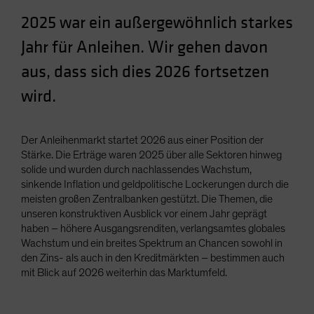
Spain
2025 war ein außergewöhnlich starkes
Sweden
Jahr für Anleihen. Wir gehen davon
Switzerland
aus, dass sich dies 2026 fortsetzen
Taiwan - 台灣
wird.
UK
United States (US Citizens)
Der Anleihenmarkt startet 2026 aus einer Position der
US (Non-US Citizens/NRC)
Stärke. Die Erträge waren 2025 über alle Sektoren hinweg
solide und wurden durch nachlassendes Wachstum,
sinkende Inflation und geldpolitische Lockerungen durch die
meisten großen Zentralbanken gestützt. Die Themen, die
unseren konstruktiven Ausblick vor einem Jahr geprägt
haben – höhere Ausgangsrenditen, verlangsamtes globales
Wachstum und ein breites Spektrum an Chancen sowohl in
den Zins- als auch in den Kreditmärkten – bestimmen auch
mit Blick auf 2026 weiterhin das Marktumfeld.