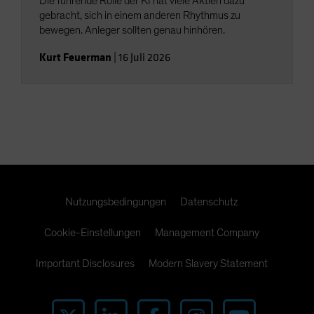
Die führende Rolle der KI hat viele Aktien dazu
gebracht, sich in einem anderen Rhythmus zu
bewegen. Anleger sollten genau hinhören.
Kurt Feuerman
|
16 Juli 2026
Nutzungsbedingungen
Datenschutz
Cookie-Einstellungen
Management Company
Important Disclosures
Modern Slavery Statement