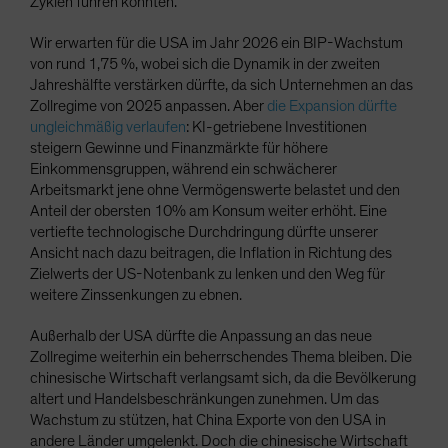
Zyklen führen könnten.
Wir erwarten für die USA im Jahr 2026 ein BIP-Wachstum
von rund 1,75 %, wobei sich die Dynamik in der zweiten
Jahreshälfte verstärken dürfte, da sich Unternehmen an das
Zollregime von 2025 anpassen. Aber
die Expansion dürfte
ungleichmäßig verlaufen
: KI-getriebene Investitionen
steigern Gewinne und Finanzmärkte für höhere
Einkommensgruppen, während ein schwächerer
Arbeitsmarkt jene ohne Vermögenswerte belastet und den
Anteil der obersten 10% am Konsum weiter erhöht. Eine
vertiefte technologische Durchdringung dürfte unserer
Ansicht nach dazu beitragen, die Inflation in Richtung des
Zielwerts der US-Notenbank zu lenken und den Weg für
weitere Zinssenkungen zu ebnen.
Außerhalb der USA dürfte die Anpassung an das neue
Zollregime weiterhin ein beherrschendes Thema bleiben. Die
chinesische Wirtschaft verlangsamt sich, da die Bevölkerung
altert und Handelsbeschränkungen zunehmen. Um das
Wachstum zu stützen, hat China Exporte von den USA in
andere Länder umgelenkt. Doch die chinesische Wirtschaft