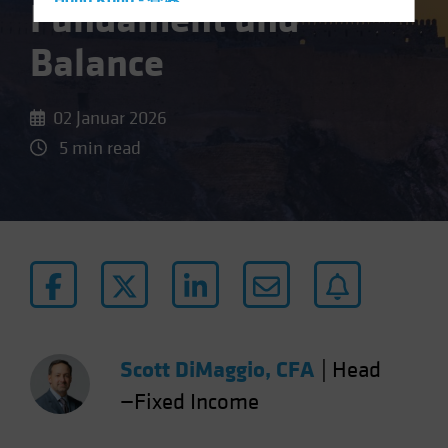
Hong Kong - 香港
Fundament und
Hungary
Balance
Iceland
Italy - Italia
02 Januar 2026
Japan - 日本
5 min read
Latin America
Luxembourg and Other EMEA
Netherlands
New Zealand
Norway
Other Asia-Pacific
Poland
Scott DiMaggio, CFA
|
Head
Portugal
—Fixed Income
Singapore
South Korea - 대한민국