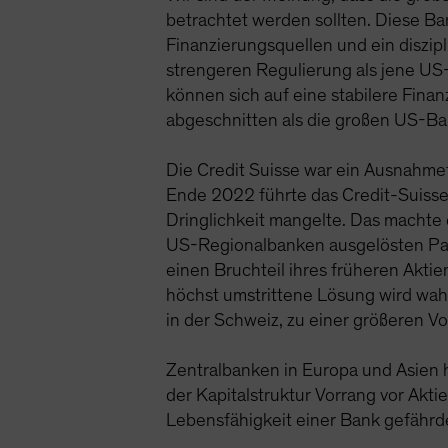
betrachtet werden sollten. Diese Ban
Finanzierungsquellen und ein diszi
strengeren Regulierung als jene US
können sich auf eine stabilere Fina
abgeschnitten als die großen US-B
Die Credit Suisse war ein Ausnahme
Ende 2022 führte das Credit-Suiss
Dringlichkeit mangelte. Das machte 
US-Regionalbanken ausgelösten Pani
einen Bruchteil ihres früheren Akti
höchst umstrittene Lösung wird wahr
in der Schweiz, zu einer größeren 
Zentralbanken in Europa und Asien h
der Kapitalstruktur Vorrang vor Akt
Lebensfähigkeit einer Bank gefährde