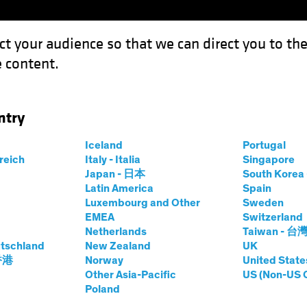
ct your audience so that we can direct you to th
 content.
Fonds
Kompetenzen
Anlagen im Fokus
Vera
ntry
n Finanzanleihenmarkt verändern?
Iceland
Portugal
rreich
Italy - Italia
Singapore
Japan - 日本
South Kore
Latin America
Spain
Luxembourg and Other
Sweden
EMEA
Switzerland
Netherlands
Taiwan - 台
 Bankenkrise den
tschland
New Zealand
UK
 香港
Norway
United State
henmarkt
Other Asia-Pacific
US (Non-US 
Poland