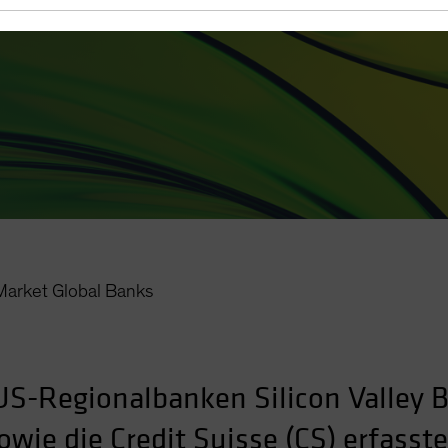
rket Global Banks
 US-Regionalbanken Silicon Valley 
wie die Credit Suisse (CS) erfasste