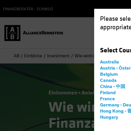
FINANZBERATER - SCHWEIZ
Please sele
appropriate
Select
Cou
AB
Einblicke
Investment
Wie wird die Bankenkrise de
Australia
Austria - Öste
Belgium
Canada
China - 中国
Einkommen
Anleihen
Blog
Finland
France
Wie wird die
Germany - Deu
Hong Kong -
Finanzanlei
Hungary