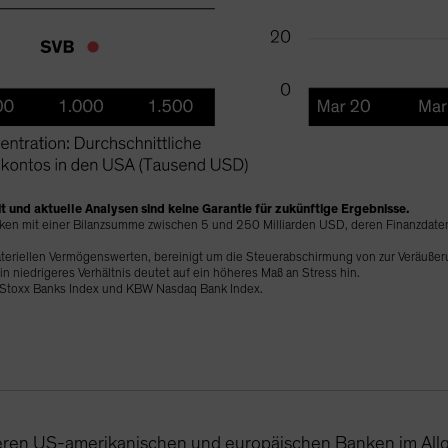
 und aktuelle Analysen sind keine Garantie für zukünftige Ergebnisse.
anken mit einer Bilanzsumme zwischen 5 und 250 Milliarden USD, deren Finanzdat
 materiellen Vermögenswerten, bereinigt um die Steuerabschirmung von zur Veräuße
Ein niedrigeres Verhältnis deutet auf ein höheres Maß an Stress hin.
o Stoxx Banks Index und KBW Nasdaq Bank Index.
ßeren US-amerikanischen und europäischen Banken im All