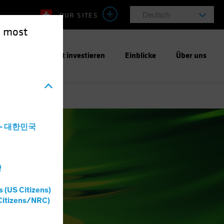
OUR SITES
Deutsch
e most
ntwortungsbewusst investieren
Einblicke
Über uns
a - 대한민국
灣
s (US Citizens)
Citizens/NRC)