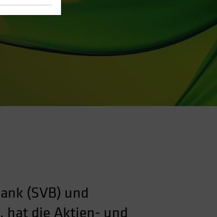
Bank (SVB) und
, hat die Aktien- und