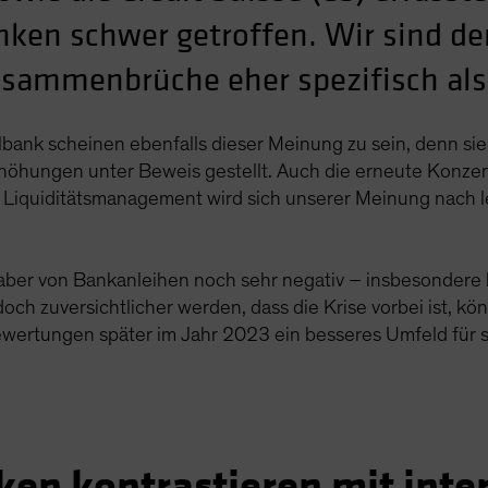
ken schwer getroffen. Wir sind de
usammenbrüche eher spezifisch al
bank scheinen ebenfalls dieser Meinung zu sein, denn sie 
öhungen unter Beweis gestellt. Auch die erneute Konzen
 Liquiditätsmanagement wird sich unserer Meinung nach let
ber von Bankanleihen noch sehr negativ – insbesondere b
och zuversichtlicher werden, dass die Krise vorbei ist, kön
wertungen später im Jahr 2023 ein besseres Umfeld für s
en kontrastieren mit inte