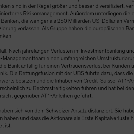
ken sind in der Regel größer und besser diversifiziert, ve
plinierteres Risikomanagement. Außerdem unterliegen die
-Banken, die weniger als 250 Milliarden US-Dollar an V
nzierung verlassen. Als Gruppe haben die europäischen B
anken.
fall. Nach jahrelangen Verlusten im Investmentbanking un
e-Managementteam einen umfangreichen Umstrukturierung
die Bank anfällig für einen Vertrauensverlust bei Kunden
k. Die Rettungsfusion mit der UBS führte dazu, dass die
enwerts besitzen und die Inhaber von Credit-Suisse-AT1-A
scheinlich zu Rechtsstreitigkeiten führen und hat bei de
Vorsicht gegenüber AT1-Anleihen geführt.
aben sich von dem Schweizer Ansatz distanziert. Sie habe
ien haben und dass die Aktionäre als Erste Kapitalverlust
t ist.