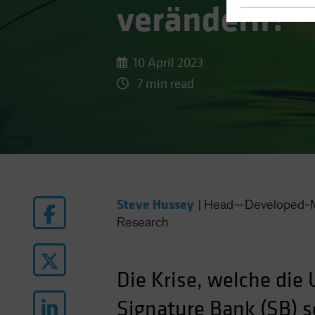
verändern?
10 April 2023
7 min read
Steve Hussey
|
Head—Developed-Ma
Research
Die Krise, welche die
Signature Bank (SB) so