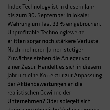
Spain
Index Technology ist in diesem Jahr
Sweden
bis zum 30. September in lokaler
Switzerland
Währung um fast 33 % eingebrochen.
Taiwan - 台灣
Unprofitable Technologiewerte
UK
erlitten sogar noch stärkere Verluste.
United States (US Citizens)
Nach mehreren Jahren stetiger
US (Non-US Citizens/NRC)
Zuwächse stehen die Anleger vor
einer Zäsur. Handelt es sich in diesem
Jahr um eine Korrektur zur Anpassung
der Aktienbewertungen an die
realistischen Gewinne der
Unternehmen? Oder spiegelt sich
darin eine erhebliche Verlangsamung