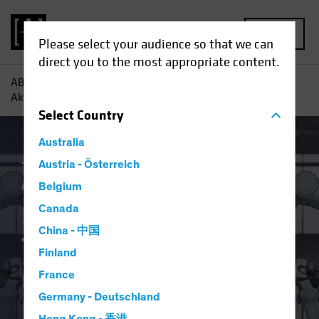
MENU
Please select your audience so that we can
direct you to the most appropriate content.
AB
Einblicke
Investment
Investieren in Technologie-
Aktien nach dem großen Knall
Select
Country
Australia
Technologie und Innovation
Austria - Österreich
Volatilität
Aktien
Blog
Belgium
Investieren in
Canada
China - 中国
Technologie-Aktien
Finland
nach dem großen
France
Germany - Deutschland
Knall