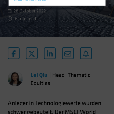
Hong Kong - 香港
Hungary
28 Oktober 2022
Iceland
6 min read
Italy - Italia
Japan - 日本
Latin America
Luxembourg and Other EMEA
Netherlands
New Zealand
Norway
Lei Qiu
|
Head—Thematic
Other Asia-Pacific
Equities
Poland
Portugal
Anleger in Technologiewerte wurden
Singapore
schwer gebeutelt. Der MSCI World
South Korea - 대한민국