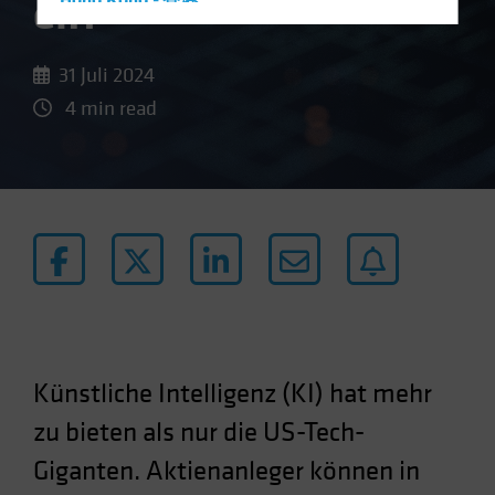
en?
Hong Kong - 香港
Hungary
Iceland
31 Juli 2024
Italy - Italia
4 min read
Japan - 日本
Latin America
Luxembourg and Other EMEA
Netherlands
New Zealand
Norway
Other Asia-Pacific
Poland
Künstliche Intelligenz (KI) hat mehr
Portugal
zu bieten als nur die US-Tech-
Singapore
Giganten. Aktienanleger können in
South Korea - 대한민국