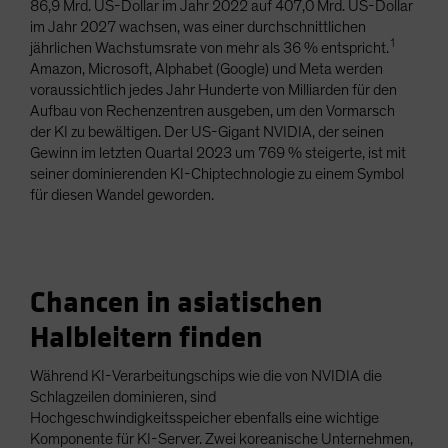
86,9 Mrd. US-Dollar im Jahr 2022 auf 407,0 Mrd. US-Dollar
im Jahr 2027 wachsen, was einer durchschnittlichen
1
jährlichen Wachstumsrate von mehr als 36 % entspricht.
Amazon, Microsoft, Alphabet (Google) und Meta werden
voraussichtlich jedes Jahr Hunderte von Milliarden für den
Aufbau von Rechenzentren ausgeben, um den Vormarsch
der KI zu bewältigen. Der US-Gigant NVIDIA, der seinen
Gewinn im letzten Quartal 2023 um 769 % steigerte, ist mit
seiner dominierenden KI-Chiptechnologie zu einem Symbol
für diesen Wandel geworden.
Chancen in asiatischen
Halbleitern finden
Während KI-Verarbeitungschips wie die von NVIDIA die
Schlagzeilen dominieren, sind
Hochgeschwindigkeitsspeicher ebenfalls eine wichtige
Komponente für KI-Server. Zwei koreanische Unternehmen,