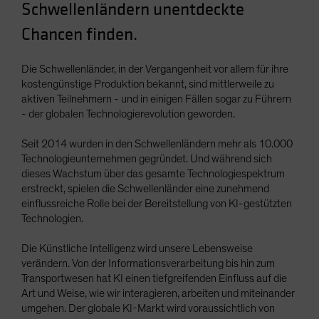
Schwellenländern unentdeckte
Spain
Chancen finden.
Sweden
Switzerland
Die Schwellenländer, in der Vergangenheit vor allem für ihre
Taiwan - 台灣
kostengünstige Produktion bekannt, sind mittlerweile zu
aktiven Teilnehmern - und in einigen Fällen sogar zu Führern
UK
- der globalen Technologierevolution geworden.
United States (US Citizens)
Seit 2014 wurden in den Schwellenländern mehr als 10.000
US (Non-US Citizens/NRC)
Technologieunternehmen gegründet. Und während sich
dieses Wachstum über das gesamte Technologiespektrum
erstreckt, spielen die Schwellenländer eine zunehmend
einflussreiche Rolle bei der Bereitstellung von KI-gestützten
Technologien.
Die Künstliche Intelligenz wird unsere Lebensweise
verändern. Von der Informationsverarbeitung bis hin zum
Transportwesen hat KI einen tiefgreifenden Einfluss auf die
Art und Weise, wie wir interagieren, arbeiten und miteinander
umgehen. Der globale KI-Markt wird voraussichtlich von