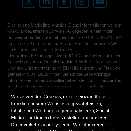
Dies ist eine Marketing-Anzeige. Diese Informationen werden
von AllianceBernstein Schweiz AG gegeben, einem in der
Schweiz unter der Unternehmensnummer CHE-306.220.501
registrierten Unternehmen. AllianceBernstein Schweiz AG ist
ein Finanzdienstleister im Sinne des
Finanzdienstleistungsgesetzes (FIDLEG) und unterliegt in der
Schweiz keiner prudentiellen Aufsicht. Weitere Informationen
über das Unternehmen, seine Dienstleistungen und Produkte,
gemäss Art. 8 FIDLEG finden Sie auf der Seite Wichtige
Informationen unter www.alliancebernstein.com. Dies wird nur
zu Informationszwecken angegeben und ist nicht als
Anlageberatung oder Aufforderung zum Kauf eines
Wir verwenden Cookies, um die einwandfreie
Wertpapiers oder einer sonstigen Anlage zu verstehen. Die hier
Funktion unserer Website zu gewährleisten,
geäußerten Ansichten und Meinungen basieren auf unseren
Inhalte und Werbung zu personalisieren, Social
internen Prognosen und geben keine zuverlässigen Hinweise
auf die zukünftige Marktperformance. Der Wert einer
Media-Funktionen bereitzustellen und unseren
Investition kann sowohl steigen als auch fallen, und Anleger
Datenverkehr zu analysieren. Wir informieren
erhalten möglicherweise nicht den vollen Betrag zurück, den