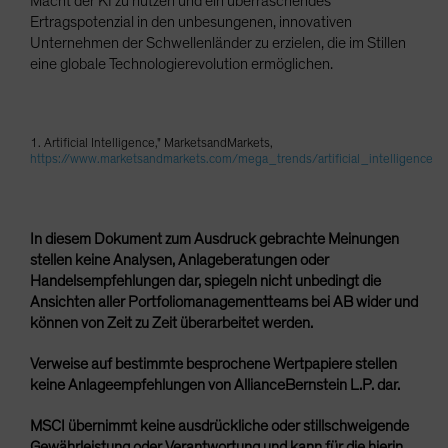
Macht der KI zu nutzen und ein überraschendes
Ertragspotenzial in den unbesungenen, innovativen
Unternehmen der Schwellenländer zu erzielen, die im Stillen
eine globale Technologierevolution ermöglichen.
1. Artificial Intelligence," MarketsandMarkets,
https://www.marketsandmarkets.com/mega_trends/artificial_intelligence
In diesem Dokument zum Ausdruck gebrachte Meinungen
stellen keine Analysen, Anlageberatungen oder
Handelsempfehlungen dar, spiegeln nicht unbedingt die
Ansichten aller Portfoliomanagementteams bei AB wider und
können von Zeit zu Zeit überarbeitet werden.
Verweise auf bestimmte besprochene Wertpapiere stellen
keine Anlageempfehlungen von AllianceBernstein L.P. dar.
MSCI übernimmt keine ausdrückliche oder stillschweigende
Gewährleistung oder Verantwortung und kann für die hierin