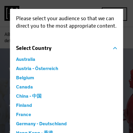
MENU
Please select your audience so that we can
direct you to the most appropriate content.
AB
Einblicke
Investment
Risiko und Schutz neu
definiert: Technologie und Gesundheit im Wandel
Select
Country
Australia
Volatilität
Austria - Österreich
Aktien
Blog
Belgium
Risiko und Schutz
Canada
neu definiert:
China - 中国
Technologie und
Finland
France
Gesundheit im
Germany - Deutschland