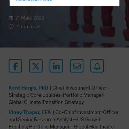
Wandel
Hong Kong - 香港
Hungary
21 März 2023
Iceland
5 min read
Italy - Italia
Japan - 日本
Latin America
Luxembourg and Other EMEA
Netherlands
New Zealand
Norway
Kent Hargis, PhD
|
Chief Investment Officer—
Other Asia-Pacific
Strategic Core Equities; Portfolio Manager—
Poland
Global Climate Transition Strategy
Portugal
Vinay Thapar, CFA
|
Co-Chief Investment Officer
Singapore
and Senior Research Analyst—US Growth
South Korea - 대한민국
Equities; Portfolio Manager—Global Healthcare