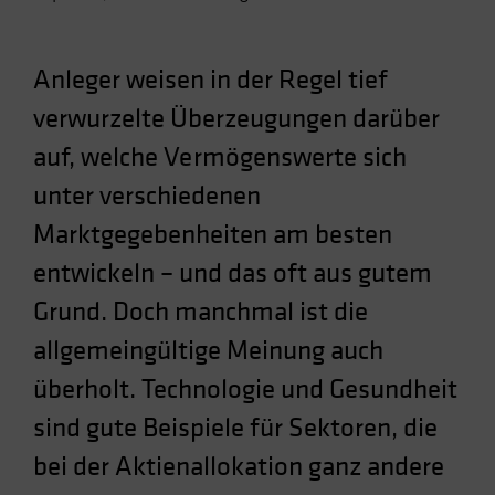
Spain
Sweden
Anleger weisen in der Regel tief
Switzerland
verwurzelte Überzeugungen darüber
Taiwan - 台灣
auf, welche Vermögenswerte sich
UK
unter verschiedenen
United States (US Citizens)
US (Non-US Citizens/NRC)
Marktgegebenheiten am besten
entwickeln – und das oft aus gutem
Grund. Doch manchmal ist die
allgemeingültige Meinung auch
überholt. Technologie und Gesundheit
sind gute Beispiele für Sektoren, die
bei der Aktienallokation ganz andere