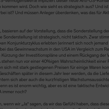
US-Vermögenswerte impliziert dieser neue Anti-US-Konsens
mmen wird. Doch wie sieht es strategisch aus? Und ist es
rbei ist? Und müssen Anleger überdenken, was das für Ak
 basieren auf der Vorstellung, dass die Sonderstellung de
e Sonderstellung ist strategisch, nicht taktisch. Zwar st
ken Konjunkturzyklus erlebten (erinnert sich noch jemand
ei das Gewinnwachstum in den USA im Vergleich zum Res
n Kürzung der Investitionspläne und einem Rückgang der
 stehen nun vor einer 40%igen Wahrscheinlichkeit einer 
ich mit stark gestiegenen Preisen für einige Waren konfr
 Geschäften später in diesem Jahr leer werden, da die Lie
htern sich aber auch die kurzfristigen Wachstumsaussichte
nn es ist enorm wichtig, aber es ist eine taktische Entwick
SA immer noch?
, wenn wir „Ja“ sagen, da wir das Gefühl haben, dass dies