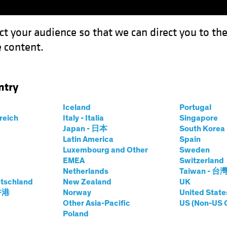
ct your audience so that we can direct you to th
 content.
Fonds
Kompetenzen
Anlagen im Fokus
Vera
ntry
 der USA?
Iceland
Portugal
rreich
Italy - Italia
Singapore
Japan - 日本
South Kore
Latin America
Spain
Luxembourg and Other
Sweden
EMEA
Switzerland
Netherlands
Taiwan - 台
hite Paper
tschland
New Zealand
UK
 Sonderstellung
 香港
Norway
United State
Other Asia-Pacific
US (Non-US 
Poland