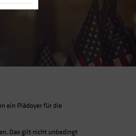
n ein Plädoyer für die
n. Das gilt nicht unbedingt