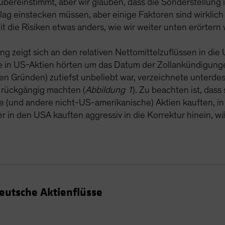
bereinstimmt, aber wir glauben, dass die Sonderstellung 
hlag einstecken müssen, aber einige Faktoren sind wirklic
it die Risiken etwas anders, wie wir weiter unten erörtern
 zeigt sich an den relativen Nettomittelzuflüssen in die
e in US-Aktien hörten um das Datum der Zollankündigunge
ten Gründen) zutiefst unbeliebt war, verzeichnete unterdes
r rückgängig machten (
Abbildung 1
). Zu beachten ist, dass
e (und andere nicht-US-amerikanische) Aktien kauften, in
er in den USA kauften aggressiv in die Korrektur hinein, w
eutsche Aktienflüsse