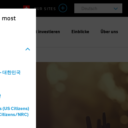
OUR SITES
Deutsch
e most
ntwortungsbewusst investieren
Einblicke
Über uns
a - 대한민국
灣
s (US Citizens)
Citizens/NRC)