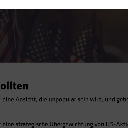
ollten
 eine Ansicht, die unpopulär sein wird, und gebe
ür eine strategische Übergewichtung von US-Aktie