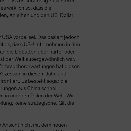
, dass es kurzfristig zu weiteren
 wirklich so, dass die
tien, Anleihen und den US-Dollar
r USA vorbei sei. Das basiert jedoch
immt es, dass US-Unternehmen in den
 an die Debatten über harter oder
t der Welt außergewöhnlich war.
 Verbrauchererwartungen hat diesen
Rezession in diesem Jahr, und
ontiert. Es besteht sogar die
ferungen aus China schnell
n in anderen Teilen der Welt. Wir
lung, keine strategische. Gilt die
e Ansicht nicht mit dem neuen