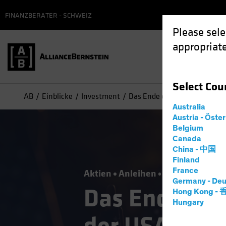
FINANZBERATER - SCHWEIZ
Please sele
appropriate
Select
Cou
AB
Einblicke
Investment
Das Ende der Sonderstellung
Australia
Austria - Öste
Belgium
Canada
China - 中国
Finland
France
Aktien
Anleihen
Multi-Asset
W
Germany - Deu
Das Ende der
Hong Kong -
Hungary