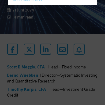
Hong Kong - 香港
Hungary
21 Juni 2024
Iceland
4 min read
Italy - Italia
Japan - 日本
Latin America
Luxembourg and Other EMEA
Netherlands
New Zealand
Norway
Scott DiMaggio, CFA
|
Head—Fixed Income
Other Asia-Pacific
Bernd Wuebben
|
Director—Systematic Investing
Poland
and Quantitative Research
Portugal
Timothy Kurpis, CFA
|
Head—Investment Grade
Singapore
Credit
South Korea - 대한민국