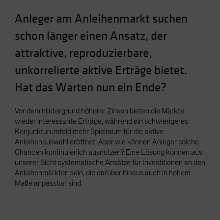
Spain
Anleger am Anleihenmarkt suchen
Sweden
schon länger einen Ansatz, der
Switzerland
attraktive, reproduzierbare,
Taiwan - 台灣
unkorrelierte aktive Erträge bietet.
UK
Hat das Warten nun ein Ende?
United States (US Citizens)
US (Non-US Citizens/NRC)
Vor dem Hintergrund höherer Zinsen bieten die Märkte
wieder interessante Erträge, während ein schwierigeres
Konjunkturumfeld mehr Spielraum für die aktive
Anleihenauswahl eröffnet. Aber wie können Anleger solche
Chancen kontinuierlich ausnutzen? Eine Lösung können aus
unserer Sicht systematische Ansätze für Investitionen an den
Anleihenmärkten sein, die darüber hinaus auch in hohem
Maße anpassbar sind.