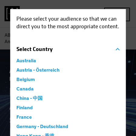
MENU
Please select your audience so that we can
direct you to the most appropriate content.
AB
Einblicke
Investment
Ein neuer Ansatz für
Anleiheninvestments: Systematisches Investieren
Select
Country
Australia
AB IQ
Austria - Österreich
Einkommen
Technologie und
Innovation
Anleihen
Blog
Belgium
Ein neuer Ansatz für
Canada
China - 中国
Anleiheninvestment
Finland
s: Systematisches
France
Germany - Deutschland
Investieren