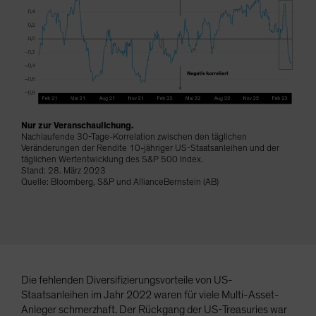
Spain
Sweden
Switzerland
Taiwan - 台灣
UK
United States (US Citizens)
Nur zur Veranschaulichung.
Nachlaufende 30-Tage-Korrelation zwischen den täglichen
US (Non-US Citizens/NRC)
Veränderungen der Rendite 10-jähriger US-Staatsanleihen und der
täglichen Wertentwicklung des S&P 500 Index.
Stand: 28. März 2023
Quelle: Bloomberg, S&P und AllianceBernstein (AB)
Die fehlenden Diversifizierungsvorteile von US-
Staatsanleihen im Jahr 2022 waren für viele Multi-Asset-
Anleger schmerzhaft. Der Rückgang der US-Treasuries war