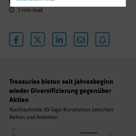
11 April 2023
Hong Kong - 香港
2 min read
Hungary
Iceland
Italy - Italia
Japan - 日本
Latin America
Luxembourg and Other EMEA
Netherlands
New Zealand
Treasuries bieten seit Jahresbeginn
Norway
wieder Diversifizierung gegenüber
Other Asia-Pacific
Aktien
Poland
Nachlaufende 30-Tage-Korrelation zwischen
Portugal
Aktien und Anleihen
Singapore
South Korea - 대한민국