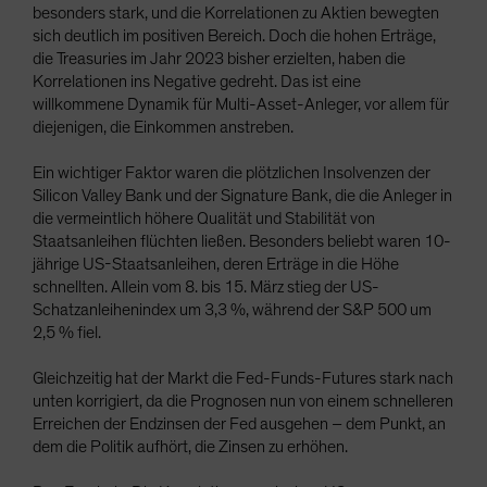
besonders stark, und die Korrelationen zu Aktien bewegten
sich deutlich im positiven Bereich. Doch die hohen Erträge,
die Treasuries im Jahr 2023 bisher erzielten, haben die
Korrelationen ins Negative gedreht. Das ist eine
willkommene Dynamik für Multi-Asset-Anleger, vor allem für
diejenigen, die Einkommen anstreben.
Ein wichtiger Faktor waren die plötzlichen Insolvenzen der
Silicon Valley Bank und der Signature Bank, die die Anleger in
die vermeintlich höhere Qualität und Stabilität von
Staatsanleihen flüchten ließen. Besonders beliebt waren 10-
jährige US-Staatsanleihen, deren Erträge in die Höhe
schnellten. Allein vom 8. bis 15. März stieg der US-
Schatzanleihenindex um 3,3 %, während der S&P 500 um
2,5 % fiel.
Gleichzeitig hat der Markt die Fed-Funds-Futures stark nach
unten korrigiert, da die Prognosen nun von einem schnelleren
Erreichen der Endzinsen der Fed ausgehen – dem Punkt, an
dem die Politik aufhört, die Zinsen zu erhöhen.