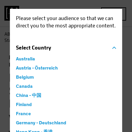
MENU
Please select your audience so that we can
direct you to the most appropriate content.
AB
Einblicke
Investment
Die Rolle von US-
Staatsanleihen als Diversifizierer verbessert sich
Select
Country
Einkommen
Anleihen
Multi-Asset
Australia
Diagramm
Austria - Österreich
Die Rolle von US-
Belgium
Staatsanleihen als
Canada
China - 中国
Diversifizierer
Finland
verbessert sich
France
Germany - Deutschland