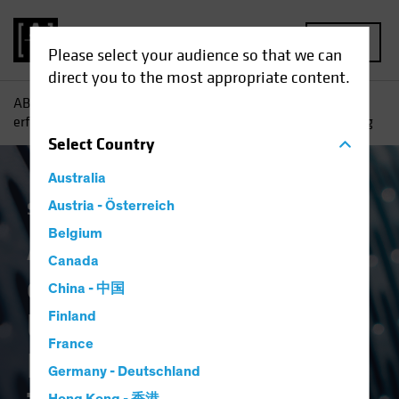
MENU
Please select your audience so that we can
direct you to the most appropriate content.
AB
Einblicke
Portfolio Perspectives
Aufbau eines
erfolgreichen Unternehmens im Bereich Temperaturregelung
Select
Country
Australia
Stock Spotlight
Austria - Österreich
Aktien
Blog
Belgium
Aufbau eines
Canada
erfolgreichen
China - 中国
Unternehmens im
Finland
France
Bereich
Germany - Deutschland