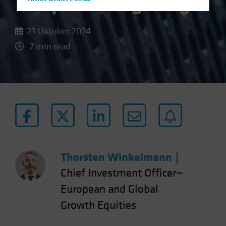
Temperaturregelung
Hong Kong - 香港
Hungary
23 Oktober 2024
Iceland
7 min read
Italy - Italia
Japan - 日本
Latin America
Luxembourg and Other EMEA
Netherlands
New Zealand
Norway
Thorsten Winkelmann
|
Other Asia-Pacific
Chief Investment Officer—
Poland
European and Global
Portugal
Growth Equities
Singapore
South Korea - 대한민국