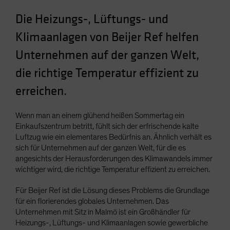
Spain
Die Heizungs-, Lüftungs- und
Sweden
Klimaanlagen von Beijer Ref helfen
Switzerland
Unternehmen auf der ganzen Welt,
Taiwan - 台灣
die richtige Temperatur effizient zu
UK
erreichen.
United States (US Citizens)
US (Non-US Citizens/NRC)
Wenn man an einem glühend heißen Sommertag ein
Einkaufszentrum betritt, fühlt sich der erfrischende kalte
Luftzug wie ein elementares Bedürfnis an. Ähnlich verhält es
sich für Unternehmen auf der ganzen Welt, für die es
angesichts der Herausforderungen des Klimawandels immer
wichtiger wird, die richtige Temperatur effizient zu erreichen.
Für Beijer Ref ist die Lösung dieses Problems die Grundlage
für ein florierendes globales Unternehmen. Das
Unternehmen mit Sitz in Malmö ist ein Großhändler für
Heizungs-, Lüftungs- und Klimaanlagen sowie gewerbliche