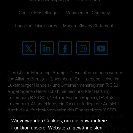
Cookie-Einstellungen
Management Company
Important Disclosures
Modern Slavery Statement
Dies ist eine Marketing-Anzeige. Diese Informationen werden
von AllianceBernstein (Luxemburg) S.à.r.l. gegeben, einer im
Luxemburger Handels- und Unternehmensregister (R.C.S.)
eingetragenen Gesellschaft mit beschränkter Haftung.
Luxemburg B 34 305, 2-4, rue Eugène Ruppert, L-2453
Luxemburg. AllianceBernstein S.à.r.l. unterliegt der Aufsicht
durch die Aufsichtskommission des Finanzsektors (CSSF).
Dies wird nur zu Informationszwecken angegeben und ist nicht
Wir verwenden Cookies, um die einwandfreie
als Anlageberatung oder Aufforderung zum Kauf eines
Funktion unserer Website zu gewährleisten,
Wertpapiers oder einer sonstigen Anlage zu verstehen. Die hier