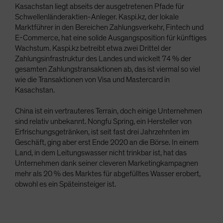
Kasachstan liegt abseits der ausgetretenen Pfade für
Schwellenländeraktien-Anleger. Kaspi.kz, der lokale
Marktführer in den Bereichen Zahlungsverkehr, Fintech und
E-Commerce, hat eine solide Ausgangsposition für künftiges
Wachstum. Kaspi.kz betreibt etwa zwei Drittel der
Zahlungsinfrastruktur des Landes und wickelt 74 % der
gesamten Zahlungstransaktionen ab, das ist viermal so viel
wie die Transaktionen von Visa und Mastercard in
Kasachstan.
China ist ein vertrauteres Terrain, doch einige Unternehmen
sind relativ unbekannt. Nongfu Spring, ein Hersteller von
Erfrischungsgetränken, ist seit fast drei Jahrzehnten im
Geschäft, ging aber erst Ende 2020 an die Börse. In einem
Land, in dem Leitungswasser nicht trinkbar ist, hat das
Unternehmen dank seiner cleveren Marketingkampagnen
mehr als 20 % des Marktes für abgefülltes Wasser erobert,
obwohl es ein Späteinsteiger ist.