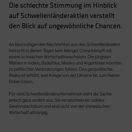
Die schlechte Stimmung im Hinblick
Spain
auf Schwellenländeraktien verstellt
Sweden
Switzerland
den Blick auf ungewöhnliche Chancen.
Taiwan - 台灣
UK
An beunruhigenden Nachrichten aus den Schwellenländern
herrscht in diesen Tagen kein Mangel. China kämpft mit
United States (US Citizens)
einem schwachen Wirtschaftswachstum. Die jüngsten
US (Non-US Citizens/NRC)
Wahlen in Indien, Südafrika, Mexiko und Argentinien könnten
zu politischen Veränderungen führen. Das geopolitische
Risiko ist erhöht, weil Kriege von der Ukraine bis zum Nahen
Osten toben.
Für viele Schwellenländerunternehmen sieht die Sache
jedoch ganz anders aus. Sie verzeichnen ein solides
Gewinnwachstum und sind nicht von der chinesischen
Wirtschaft abhängig.