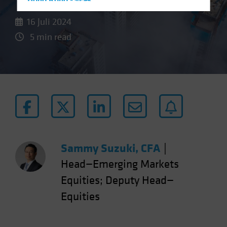
Hong Kong - 香港
Hungary
16 Juli 2024
Iceland
5 min read
Italy - Italia
Japan - 日本
Latin America
Luxembourg and Other EMEA
Netherlands
New Zealand
Norway
Sammy Suzuki, CFA
|
Other Asia-Pacific
Head—Emerging Markets
Poland
Equities; Deputy Head—
Portugal
Equities
Singapore
South Korea - 대한민국