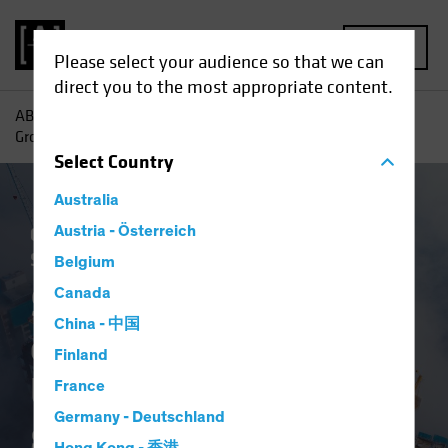
MENU
Please select your audience so that we can
direct you to the most appropriate content.
AB
Einblicke
Investment
Schwellenländeraktien:
Großartige Unternehmen in schwierigem Umfeld
Select
Country
Australia
China
Austria - Österreich
Gesetzliche Auflagen
Schwellenländer
Aktien
Blog
Belgium
Schwellenländerakti
Canada
China - 中国
en: Großartige
Finland
Unternehmen in
France
Germany - Deutschland
schwierigem Umfeld