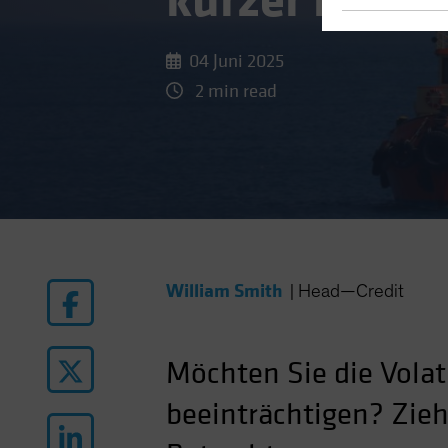
kürzer klüge
04 Juni 2025
2 min read
William Smith
|
Head—Credit
Möchten Sie die Volat
beeinträchtigen? Zieh