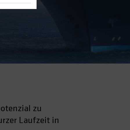
potenzial zu
rzer Laufzeit in