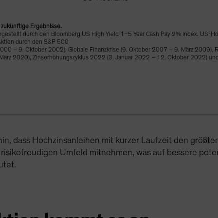
r zukünftige Ergebnisse.
argestellt durch den Bloomberg US High Yield 1–5 Year Cash Pay 2% Index. US-Ho
 Aktien durch den S&P 500
00 – 9. Oktober 2002), Globale Finanzkrise (9. Oktober 2007 – 9. März 2009), Ro
ärz 2020), Zinserhöhungszyklus 2022 (3. Januar 2022 – 12. Oktober 2022) und Zo
in, dass Hochzinsanleihen mit kurzer Laufzeit den größten
risikofreudigen Umfeld mitnehmen, was auf bessere potenz
utet.