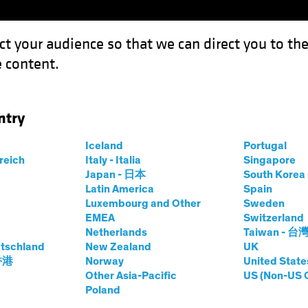
ct your audience so that we can direct you to th
 content.
Fonds
Kompetenzen
Anlagen im Fokus
Vera
ntry
 kürzer klüger sein könnte
Iceland
Portugal
rreich
Italy - Italia
Singapore
Japan - 日本
South Kore
Latin America
Spain
Luxembourg and Other
Sweden
EMEA
Switzerland
Netherlands
Taiwan - 台
n
Blog
tschland
New Zealand
UK
anleihen: Warum
 香港
Norway
United State
Other Asia-Pacific
US (Non-US 
Poland