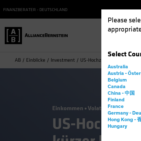
FINANZBERATER - DEUTSCHLAND
Please sele
appropriate
Select
Cou
AB
Einblicke
Investment
US-Hochzinsanleihen: Warum
Australia
Austria - Öste
Belgium
Canada
China - 中国
Finland
France
Einkommen
Volatilität
Anleihe
Germany - Deu
US-Hochzins
Hong Kong -
Hungary