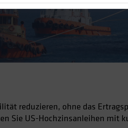
r sein könnte
ilität reduzieren, ohne das Ertrags
en Sie US-Hochzinsanleihen mit ku