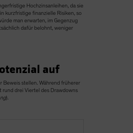
ngerfristige Hochzinsanleihen, da sie
kurzfristige finanzielle Risiken, so
el würde man erwarten, im Gegenzug
tsächlich dafür belohnt, weniger
otenzial auf
er Beweis stellen. Während früherer
t rund drei Viertel des Drawdowns
ung
).