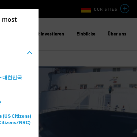
OUR SITES
e most
ntwortungsbewusst investieren
Einblicke
Über uns
a - 대한민국
灣
s (US Citizens)
Citizens/NRC)