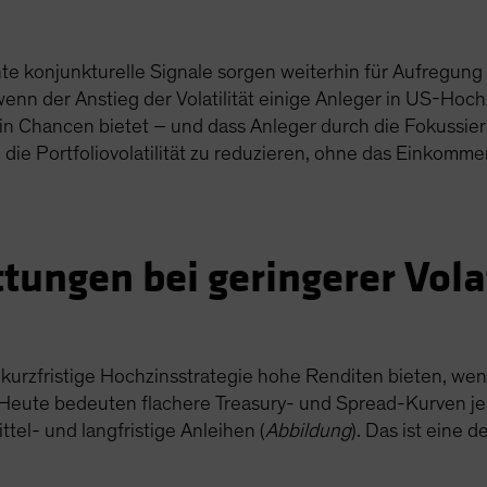
hte konjunkturelle Signale sorgen weiterhin für Aufregu
 wenn der Anstieg der Volatilität einige Anleger in US-Ho
hin Chancen bietet – und dass Anleger durch die Fokussie
 die Portfoliovolatilität zu reduzieren, ohne das Einkomme
ungen bei geringerer Volat
 kurzfristige Hochzinsstrategie hohe Renditen bieten, we
. Heute bedeuten flachere Treasury- und Spread-Kurven j
ttel- und langfristige Anleihen (
Abbildung
). Das ist eine 