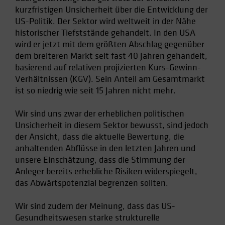
kurzfristigen Unsicherheit über die Entwicklung der
Spain
US-Politik. Der Sektor wird weltweit in der Nähe
Sweden
historischer Tiefststände gehandelt. In den USA
Switzerland
wird er jetzt mit dem größten Abschlag gegenüber
dem breiteren Markt seit fast 40 Jahren gehandelt,
Taiwan - 台灣
basierend auf relativen projizierten Kurs-Gewinn-
UK
Verhältnissen (KGV). Sein Anteil am Gesamtmarkt
United States (US Citizens)
ist so niedrig wie seit 15 Jahren nicht mehr.
US (Non-US Citizens/NRC)
Wir sind uns zwar der erheblichen politischen
Unsicherheit in diesem Sektor bewusst, sind jedoch
der Ansicht, dass die aktuelle Bewertung, die
anhaltenden Abflüsse in den letzten Jahren und
unsere Einschätzung, dass die Stimmung der
Anleger bereits erhebliche Risiken widerspiegelt,
das Abwärtspotenzial begrenzen sollten.
Wir sind zudem der Meinung, dass das US-
Gesundheitswesen starke strukturelle