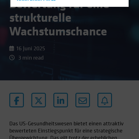
Bewertung für eine
Hong Kong - 香港
Hungary
strukturelle
Iceland
Wachstumschance
Italy - Italia
Japan - 日本
16 Juni 2025
Latin America
3 min read
Luxembourg and Other EMEA
Netherlands
New Zealand
Norway
Other Asia-Pacific
Poland
Portugal
Das US-Gesundheitswesen bietet einen attraktiv
Singapore
bewerteten Einstiegspunkt für eine strategische
South Korea - 대한민국
Übergewichtung. Das gilt trotz der erheblichen