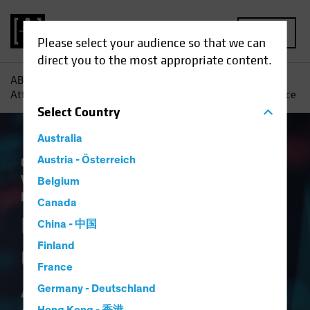
MENU
Please select your audience so that we can
direct you to the most appropriate content.
AB
Einblicke
Investment
US-Gesundheitswesen:
Attraktive Bewertung für eine strukturelle Wachstumschance
Select
Country
Australia
Gesetzliche Auflagen
Austria - Österreich
Handelskriege
Volatilität
Währung
Multi-Asset
White
Belgium
Paper
Canada
US-
China - 中国
Finland
Gesundheitswesen:
France
Attraktive
Germany - Deutschland