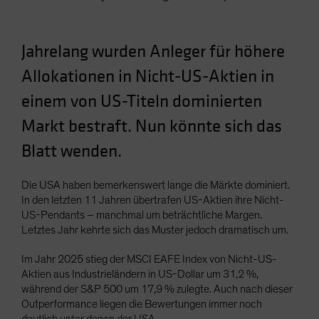
Spain
Sweden
Jahrelang wurden Anleger für höhere
Switzerland
Allokationen in Nicht-US-Aktien in
Taiwan - 台灣
einem von US-Titeln dominierten
UK
Markt bestraft. Nun könnte sich das
United States (US Citizens)
US (Non-US Citizens/NRC)
Blatt wenden.
Die USA haben bemerkenswert lange die Märkte dominiert.
In den letzten 11 Jahren übertrafen US-Aktien ihre Nicht-
US-Pendants – manchmal um beträchtliche Margen.
Letztes Jahr kehrte sich das Muster jedoch dramatisch um.
Im Jahr 2025 stieg der MSCI EAFE Index von Nicht-US-
Aktien aus Industrieländern in US-Dollar um 31,2 %,
während der S&P 500 um 17,9 % zulegte. Auch nach dieser
Outperformance liegen die Bewertungen immer noch