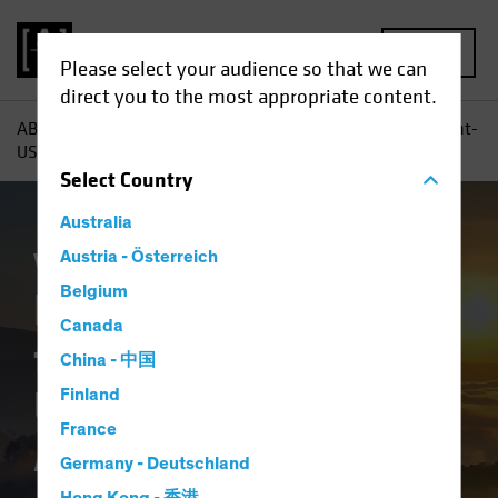
MENU
Please select your audience so that we can
direct you to the most appropriate content.
AB
Einblicke
Investment
Hoffnungsschimmer für Nicht-
US-Aktien Überdenken der Allokation in globalen Aktien
Select
Country
Australia
Volatilität
Austria - Österreich
Aktien
Blog
Belgium
Hoffnungsschimmer
Canada
für Nicht-US-Aktien
China - 中国
Überdenken der
Finland
France
Allokation in
Germany - Deutschland