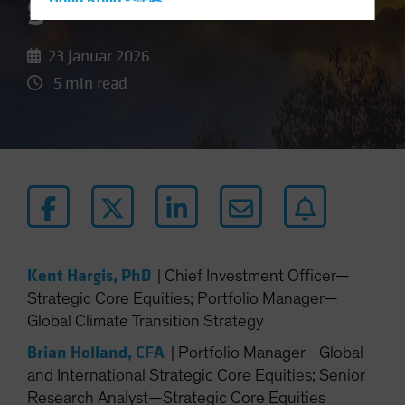
globalen Aktien
Hong Kong - 香港
Hungary
23 Januar 2026
Iceland
5 min read
Italy - Italia
Japan - 日本
Latin America
Luxembourg and Other EMEA
Netherlands
New Zealand
Norway
Kent Hargis, PhD
|
Chief Investment Officer—
Other Asia-Pacific
Strategic Core Equities; Portfolio Manager—
Poland
Global Climate Transition Strategy
Portugal
Brian Holland, CFA
|
Portfolio Manager—Global
Singapore
and International Strategic Core Equities; Senior
South Korea - 대한민국
Research Analyst—Strategic Core Equities