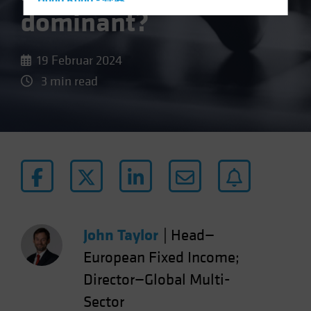
Hong Kong - 香港
dominant?
Hungary
Iceland
19 Februar 2024
Italy - Italia
3 min read
Japan - 日本
Latin America
Luxembourg and Other EMEA
Netherlands
New Zealand
Norway
Other Asia-Pacific
John Taylor
|
Head—
Poland
European Fixed Income;
Portugal
Director—Global Multi-
Singapore
Sector
South Korea - 대한민국