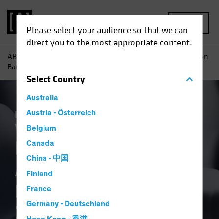
MENU
Please select your audience so that we can
direct you to the most appropriate content.
AB
Einblicke
Investment
Europäische Anleihen: Bleiben
Baranlagen nach der Zinswende dominant?
Select
Country
Australia
Einkommen
Austria - Österreich
Investieren im Spätzyklus
Vermögensaufteilung
Anleihen
Blog
Belgium
Europäische
Canada
China - 中国
Anleihen: Bleiben
Finland
Baranlagen nach der
France
Germany - Deutschland
Zinswende