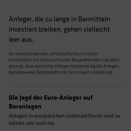
Spain
Sweden
Anleger, die zu lange in Barmitteln
Switzerland
investiert bleiben, gehen vielleicht
Taiwan - 台灣
leer aus.
UK
United States (US Citizens)
Ein herausforderndes wirtschaftliches Umfeld in
US (Non-US Citizens/NRC)
Kombination mit historisch hohen Bargeldrenditen hat dafür
gesorgt, dass zahlreiche Anleger risikoarme liquide Anlagen,
beispielsweise Geldmarktfonds, bevorzugen (
Abbildung
).
Die Jagd der Euro-Anleger auf
Baranlagen
Anlagen in europäischen Geldmarktfonds sind so
beliebt wie noch nie