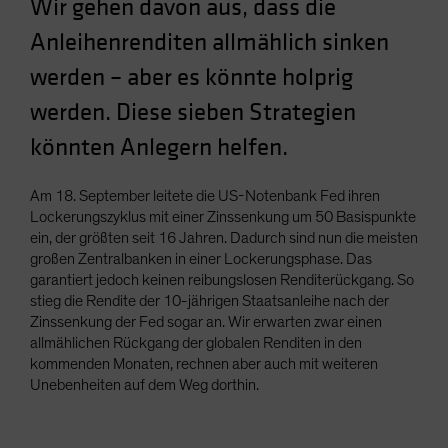
Wir gehen davon aus, dass die
Spain
Anleihenrenditen allmählich sinken
Sweden
werden – aber es könnte holprig
Switzerland
werden. Diese sieben Strategien
Taiwan - 台灣
könnten Anlegern helfen.
UK
United States (US Citizens)
Am 18. September leitete die US-Notenbank Fed ihren
US (Non-US Citizens/NRC)
Lockerungszyklus mit einer Zinssenkung um 50 Basispunkte
ein, der größten seit 16 Jahren. Dadurch sind nun die meisten
großen Zentralbanken in einer Lockerungsphase. Das
garantiert jedoch keinen reibungslosen Renditerückgang. So
stieg die Rendite der 10-jährigen Staatsanleihe nach der
Zinssenkung der Fed sogar an. Wir erwarten zwar einen
allmählichen Rückgang der globalen Renditen in den
kommenden Monaten, rechnen aber auch mit weiteren
Unebenheiten auf dem Weg dorthin.