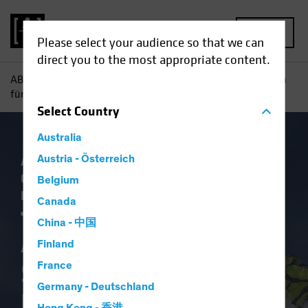
MENU
Please select your audience so that we can
direct you to the most appropriate content.
AB
Einblicke
Investment
Anleihenausblick: Strategien
für einen kontrollierten Sinkflug
Select
Country
Australia
Ausblick
Austria - Österreich
Einkommen
Falling Rates
Gesetzliche Auflagen
Systematic
US
Belgium
Election
Volatilität
Wirtschaft
Anleihen
Canada
Blog
China - 中国
Anleihenausblick:
Finland
Strategien für einen
France
Germany - Deutschland
kontrollierten