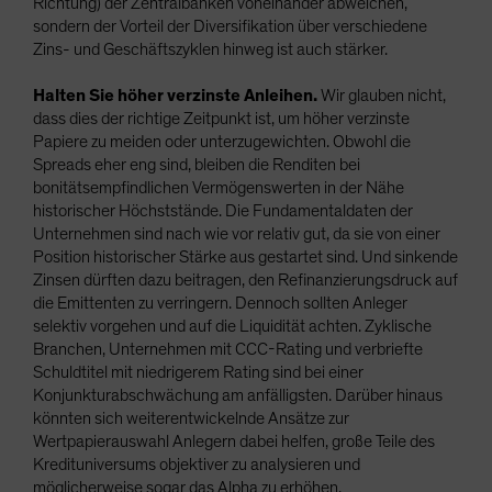
Richtung) der Zentralbanken voneinander abweichen,
sondern der Vorteil der Diversifikation über verschiedene
Zins- und Geschäftszyklen hinweg ist auch stärker.
Halten Sie höher verzinste Anleihen.
Wir glauben nicht,
dass dies der richtige Zeitpunkt ist, um höher verzinste
Papiere zu meiden oder unterzugewichten. Obwohl die
Spreads eher eng sind, bleiben die Renditen bei
bonitätsempfindlichen Vermögenswerten in der Nähe
historischer Höchststände. Die Fundamentaldaten der
Unternehmen sind nach wie vor relativ gut, da sie von einer
Position historischer Stärke aus gestartet sind. Und sinkende
Zinsen dürften dazu beitragen, den Refinanzierungsdruck auf
die Emittenten zu verringern. Dennoch sollten Anleger
selektiv vorgehen und auf die Liquidität achten. Zyklische
Branchen, Unternehmen mit CCC-Rating und verbriefte
Schuldtitel mit niedrigerem Rating sind bei einer
Konjunkturabschwächung am anfälligsten. Darüber hinaus
könnten sich weiterentwickelnde Ansätze zur
Wertpapierauswahl Anlegern dabei helfen, große Teile des
Kredituniversums objektiver zu analysieren und
möglicherweise sogar das Alpha zu erhöhen.