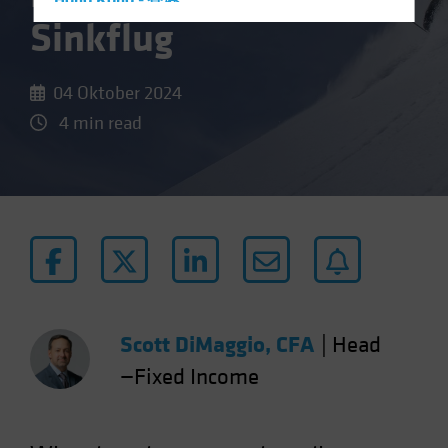
Hong Kong - 香港
Sinkflug
Hungary
Iceland
04 Oktober 2024
Italy - Italia
4 min read
Japan - 日本
Latin America
Luxembourg and Other EMEA
Netherlands
New Zealand
Norway
Other Asia-Pacific
Scott DiMaggio, CFA
|
Head
Poland
—Fixed Income
Portugal
Singapore
South Korea - 대한민국