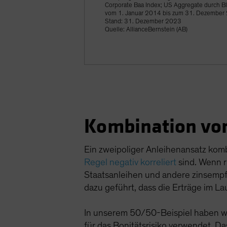
Corporate Baa Index; US Aggregate durch B
vom 1. Januar 2014 bis zum 31. Dezember
Stand: 31. Dezember 2023
Quelle: AllianceBernstein (AB)
Kombination von
Ein zweipoliger Anleihenansatz komb
Regel negativ korreliert
sind. Wenn r
Staatsanleihen und andere zinsempfi
dazu geführt, dass die Erträge im La
In unserem 50/50-Beispiel haben wir
für das Bonitätsrisiko verwendet. Da