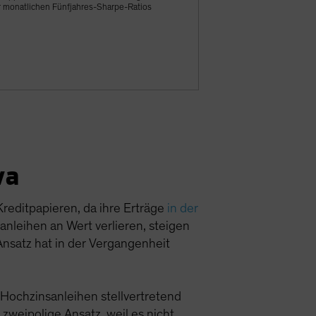
r monatlichen Fünfjahres-Sharpe-Ratios
va
Kreditpapieren, da ihre Erträge
in der
nleihen an Wert verlieren, steigen
Ansatz hat in der Vergangenheit
-Hochzinsanleihen stellvertretend
 zweipolige Ansatz, weil es nicht