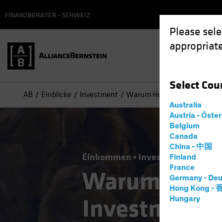
FINANZBERATER - SCHWEIZ
Please sele
appropriate
Select
Cou
AB
Einblicke
Investment
Warum Hochzinsanleihen in I
Australia
Austria - Öste
Belgium
Canada
China - 中国
Einkommen
Investieren im Spät
Finland
France
Warum Hochzi
Germany - Deu
Hong Kong -
Investment-G
Hungary