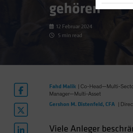
gehören
12 Februar 2024
5 min read
Fahd Malik
|
Co-Head—Multi-Sector 
Manager—Multi-Asset
Gershon M. Distenfeld, CFA
|
Dire
Viele Anleger beschr