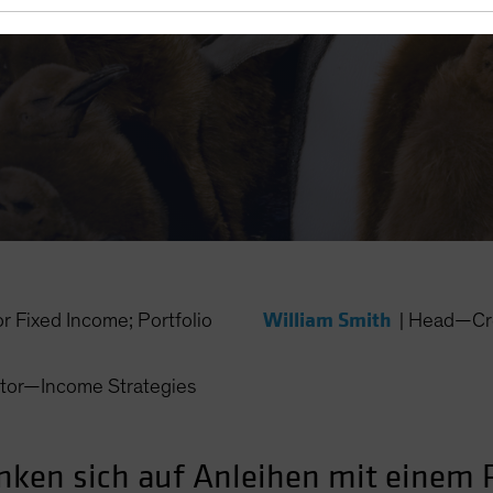
William Smith
Fixed Income; Portfolio
|
Head—Cr
ctor—Income Strategies
änken sich auf Anleihen mit einem 