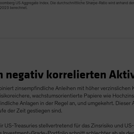
loomberg US Aggregate Index. Die durchschnittliche Sharpe-Ratio wird anhand de
 2023 berechnet.
 negativ korrelierten Akti
iniert zinsempfindliche Anleihen mit höher verzinslichen 
isikoreichere, wachstumsorientierte Papiere wie Hochzinsa
ndliche Anlagen in der Regel an, und umgekehrt. Dieser 
ufe der Zeit gestiegen sind.
 US-Treasuries stellvertretend für das Zinsrisiko und US
s Investment-Grade-Portfolio schnitt schlechter ab als der