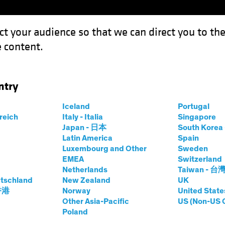
ct your audience so that we can direct you to th
 content.
Fonds
Kompetenzen
Anlagen im Fokus
Vera
ntry
hr Investment-Grade-Portfolio gehören
Iceland
Portugal
rreich
Italy - Italia
Singapore
Japan - 日本
South Kore
Latin America
Spain
Luxembourg and Other
Sweden
zyklus
Vermögensaufteilung
Volatilität
Anleihen
B
EMEA
Switzerland
Netherlands
Taiwan - 台
nsanleihen in Ihr
tschland
New Zealand
UK
 香港
Norway
United State
rade-Portfolio
Other Asia-Pacific
US (Non-US 
Poland