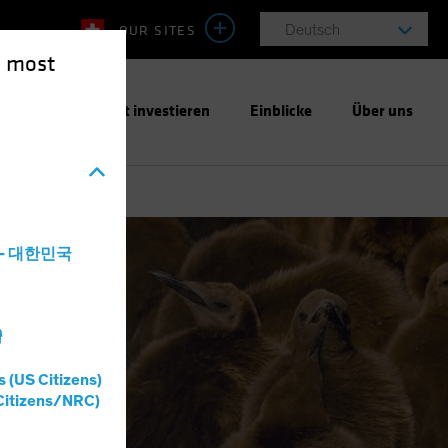
OUR SITES
Deutsch
e most
ntwortungsbewusst investieren
Einblicke
Über uns
a - 대한민국
log
灣
s (US Citizens)
Citizens/NRC)