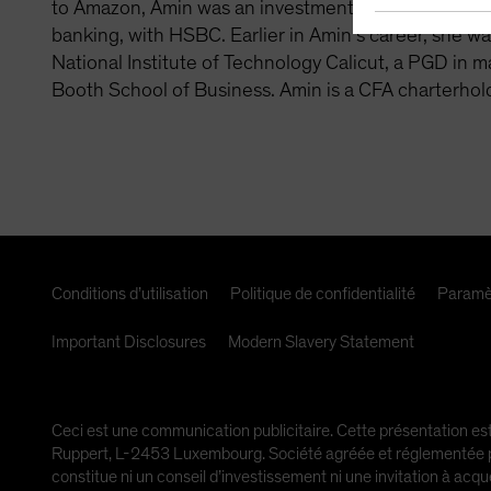
to Amazon, Amin was an investment banking associate
banking, with HSBC. Earlier in Amin’s career, she w
National Institute of Technology Calicut, a PGD in
Booth School of Business. Amin is a CFA charterhol
Conditions d’utilisation
Politique de confidentialité
Paramè
Important Disclosures
Modern Slavery Statement
Ceci est une communication publicitaire. Cette présentation est
Ruppert, L-2453 Luxembourg. Société agréée et réglementée par
constitue ni un conseil d’investissement ni une invitation à acqu