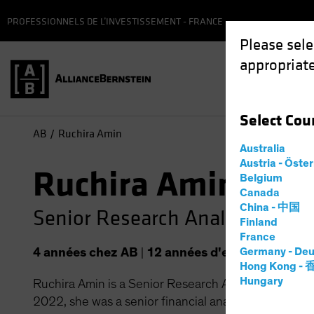
PROFESSIONNELS DE L’INVESTISSEMENT - FRANCE
Please sele
appropriate
Fonds
Select
Cou
AB
Ruchira Amin
Australia
Austria - Öste
Ruchira Amin, CFA
Belgium
Canada
China - 中国
Senior Research Analyst—Small
Finland
France
4
années
chez AB
|
12
années
d'expérience
Germany - Deu
Hong Kong -
Hungary
Ruchira Amin is a Senior Research Analyst on the Sm
2022, she was a senior financial analyst at Amazon