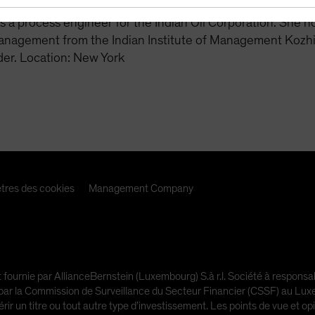
 at J.P. Morgan, covering industrials. Before that, she w
as a process engineer for the Indian Oil Corporation. She 
 management from the Indian Institute of Management Koz
der. Location: New York
tres des cookies
Management Company
 fournie par AllianceBernstein (Luxembourg) S.à r.l. Société à respons
 la Commission de Surveillance du Secteur Financier (CSSF) au Luxemb
érir un titre ou tout autre type d’investissement. Les points de vue et o