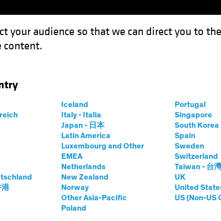
ct your audience so that we can direct you to th
 content.
Expertises
Sur le devant de la scène
Investissement 
ntry
Iceland
Portugal
rreich
Italy - Italia
Singapore
Japan - 日本
South Kore
Latin America
Spain
Luxembourg and Other
Sweden
 and Mid Cap Value
EMEA
Switzerland
Netherlands
Taiwan - 台
tschland
New Zealand
UK
 香港
Norway
United State
Other Asia-Pacific
US (Non-US 
all and Mid Cap Value team, responsible for the coverage 
Poland
, where she led revenue forecasting and managed business