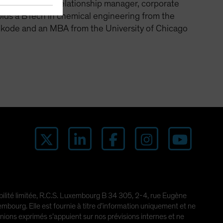
as an associate relationship manager, corporate
holds a BTech in chemical engineering from the
hikode and an MBA from the University of Chicago
abilité limitée, R.C.S. Luxembourg B 34 305, 2-4, rue Eugène
ourg. Elle est fournie à titre d’information uniquement et ne
pinions exprimés s’appuient sur nos prévisions internes et ne