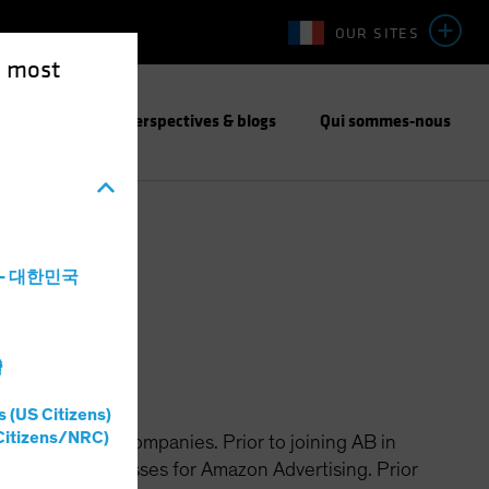
OUR SITES
e most
responsable
Perspectives & blogs
Qui sommes-nous
a - 대한민국
灣
s (US Citizens)
Citizens/NRC)
of technology companies. Prior to joining AB in
 planning processes for Amazon Advertising. Prior