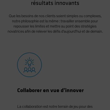
résultats innovants
Spain
Sweden
Que les besoins de nos clients soient simples ou complexes,
Switzerland
notre philosophie est la même : travailler ensemble pour
repousser les limites et mettre au point des stratégies
Taiwan - 台灣
novatrices afin de relever les défis d'aujourd'hui et de demain.
UK
United States (US Citizens)
US (Non-US Citizens/NRC)
Collaborer en vue d’innover
La collaboration est notre terrain de jeu pour des