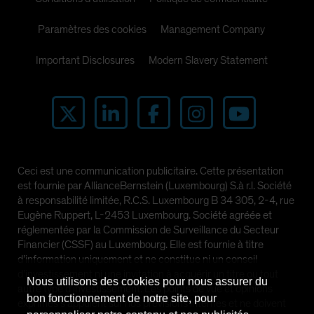
Paramètres des cookies
Management Company
Important Disclosures
Modern Slavery Statement
Ceci est une communication publicitaire. Cette présentation
est fournie par AllianceBernstein (Luxembourg) S.à r.l. Société
à responsabilité limitée, R.C.S. Luxembourg B 34 305, 2-4, rue
Eugène Ruppert, L-2453 Luxembourg. Société agréée et
réglementée par la Commission de Surveillance du Secteur
Financier (CSSF) au Luxembourg. Elle est fournie à titre
d’information uniquement et ne constitue ni un conseil
d’investissement ni une invitation à acquérir un titre ou tout
Nous utilisons des cookies pour nous assurer du
autre type d’investissement. Les points de vue et opinions
bon fonctionnement de notre site, pour
exprimés s’appuient sur nos prévisions internes et ne doivent