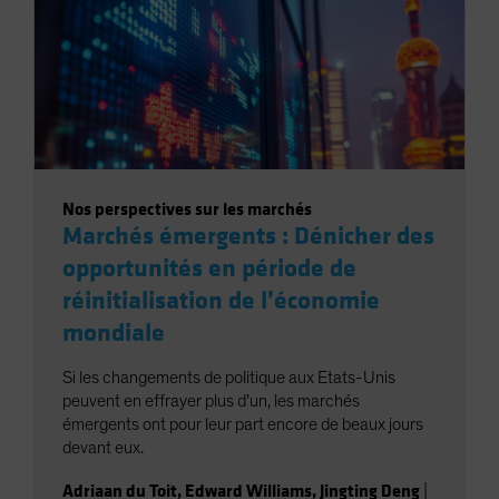
Nos perspectives sur les marchés
Marchés émergents : Dénicher des
opportunités en période de
réinitialisation de l’économie
mondiale
Si les changements de politique aux Etats-Unis
peuvent en effrayer plus d’un, les marchés
émergents ont pour leur part encore de beaux jours
devant eux.
Adriaan du Toit
,
Edward Williams
,
Jingting Deng
|