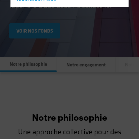
Hong Kong - 香港
répondre à des besoins collectifs.
Hungary
Iceland
Italy - Italia
VOIR NOS FONDS
Japan - 日本
Latin America
Luxembourg and Other EMEA
Notre philosophie
Notre engagement
Notre
Netherlands
New Zealand
Norway
Other Asia-Pacific
Poland
Portugal
Notre philosophie
Singapore
Une approche collective pour des
South Korea - 대한민국