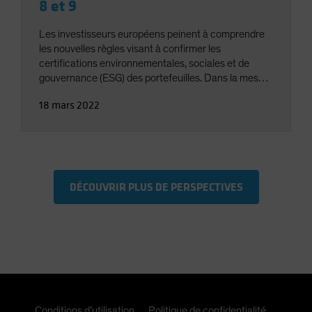
8 et 9
Les investisseurs européens peinent à comprendre
les nouvelles règles visant à confirmer les
certifications environnementales, sociales et de
gouvernance (ESG) des portefeuilles. Dans la mesure
où les orientations réglementaires sont vagues, les
18 mars 2022
sociétés de gestion de portefeuille doivent définir un
cadre clair pour prouver que les produits respectent
les classifications en matière d'investissement
durable.
DÉCOUVRIR PLUS DE PERSPECTIVES
Conditions d’utilisation
Politique de confidentialité