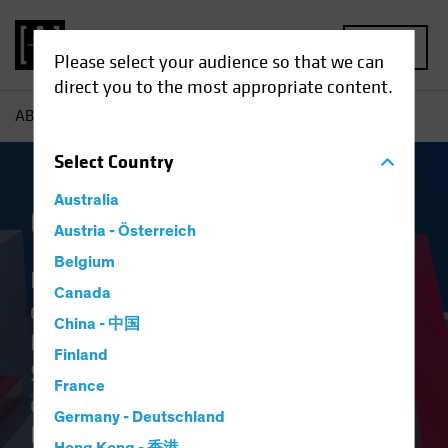
MENU
Please select your audience so that we can
direct you to the most appropriate content.
AB
Expertises | Le Multi-Actifs
Select
Country
Australia
Gestion multi-actifs
Austria - Österreich
Belgium
Les objectifs des clients sont au
Canada
cœur de l'approche de l'équipe AB
China - 中国
Multi-Asset and Hedge Fund
Finland
Solution. Nous avons mis au point
France
des produits qui s'appuient sur
Germany - Deutschland
l'innovation et permettent de