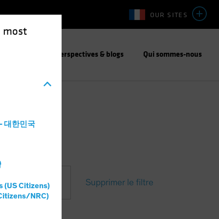
OUR SITES
e most
responsable
Perspectives & blogs
Qui sommes-nous
a - 대한민국
灣
Supprimer le filtre
formats
s (US Citizens)
Citizens/NRC)