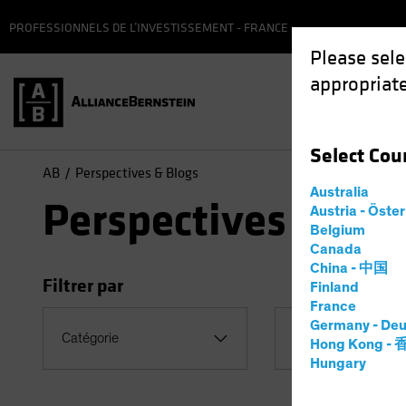
PROFESSIONNELS DE L’INVESTISSEMENT - FRANCE
Please sele
appropriate
Fonds
Select
Cou
AB
Perspectives & Blogs
Australia
Perspectives & Blo
Austria - Öste
Belgium
Canada
China - 中国
Filtrer par
Finland
France
Germany - Deu
Catégorie
Sujets
Hong Kong -
Hungary