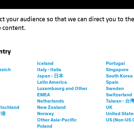
ct your audience so that we can direct you to th
 content.
Expertises
Sur le devant de la scène
Investissement 
ntry
Iceland
Portugal
gs
rreich
Italy - Italia
Singapore
Japan - 日本
South Kore
Latin America
Spain
Luxembourg and Other
Sweden
EMEA
Switzerland
Netherlands
Taiwan - 台
tschland
New Zealand
UK
Classe d'actifs
Tous les 
 香港
Norway
United State
Other Asia-Pacific
US (Non-US 
Poland