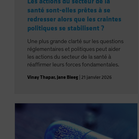
Les actions du secteur de la
santé sont-elles prêtes à se
redresser alors que les craintes
politiques se stabilisent ?
Une plus grande clarté sur les questions
réglementaires et politiques peut aider
les actions du secteur de la santé à
réaffirmer leurs forces fondamentales.
Vinay Thapar
,
Jane Bleeg
|
21 janvier 2026