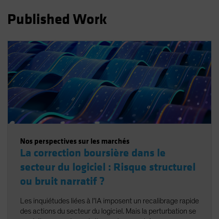
Spain
Published Work
Sweden
Switzerland
Taiwan - 台灣
UK
United States (US Citizens)
US (Non-US Citizens/NRC)
Nos perspectives sur les marchés
La correction boursière dans le
secteur du logiciel : Risque structurel
ou bruit narratif ?
Les inquiétudes liées à l’IA imposent un recalibrage rapide
des actions du secteur du logiciel. Mais la perturbation se