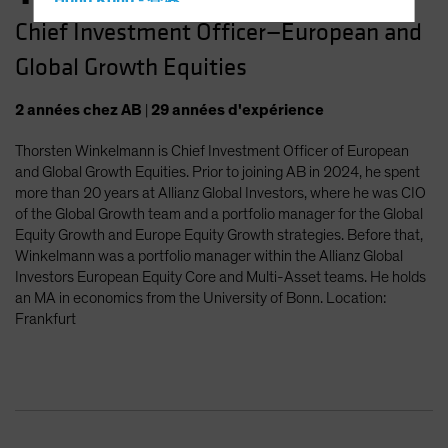
Hong Kong - 香港
Chief Investment Officer—European and
Hungary
Global Growth Equities
Iceland
Italy - Italia
2
années
chez AB
|
29
années
d'expérience
Japan - 日本
Thorsten Winkelmann is Chief Investment Officer of European
Latin America
and Global Growth Equities. Prior to joining AB in 2024, he spent
Luxembourg and Other EMEA
more than 20 years at Allianz Global Investors, where he was CIO
of the Global Growth team and a portfolio manager for the Global
Netherlands
Equity Growth and Europe Equity Growth strategies. Before that,
New Zealand
Winkelmann was a portfolio manager within the Allianz Global
Investors European Equity Core and Multi-Asset teams. He holds
Norway
an MA in economics from the University of Bonn. Location:
Other Asia-Pacific
Frankfurt
Poland
Portugal
Singapore
South Korea - 대한민국