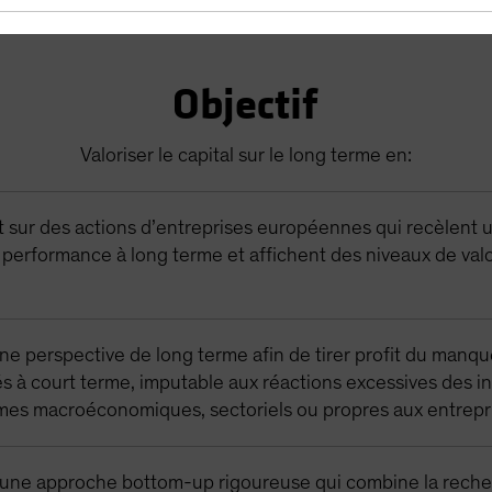
Objectif
Valoriser le capital sur le long terme en:
t sur des actions d’entreprises européennes qui recèlent 
e performance à long terme et affichent des niveaux de valo
e perspective de long terme afin de tirer profit du manqu
 à court terme, imputable aux réactions excessives des in
mes macroéconomiques, sectoriels ou propres aux entrepr
une approche bottom-up rigoureuse qui combine la rech