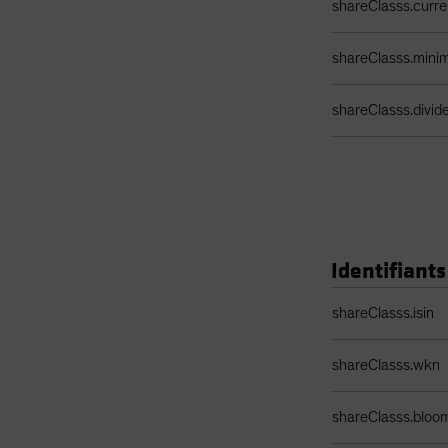
shareClasss.curr
shareClasss.min
shareClasss.divi
Identifiants
Tableau des identi
shareClasss.isin
shareClasss.wkn
shareClasss.bloo