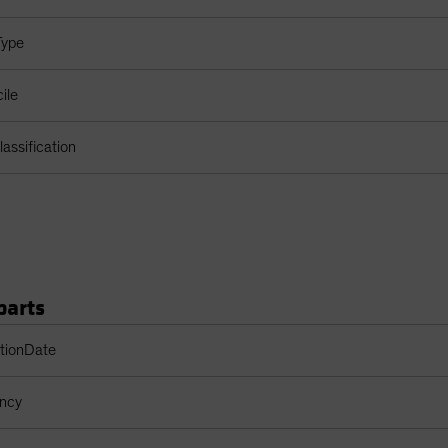
Type
ile
assification
parts
s des catégories d'actions
ptionDate
ency