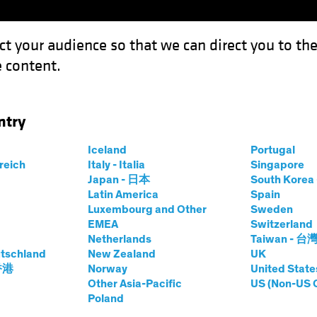
ct your audience so that we can direct you to th
 content.
Expertises
Sur le devant de la scène
Investissement 
ntry
Iceland
Portugal
ty
rreich
Italy - Italia
Singapore
Japan - 日本
South Kore
Part
Latin America
Spain
Luxembourg and Other
Sweden
EMEA
Switzerland
Netherlands
Taiwan - 台
tschland
New Zealand
UK
prices.change
prices.change
/08/2026
)
 香港
Norway
United State
0,00
0,00
Other Asia-Pacific
US (Non-US 
Poland
Cours & performance
Titres