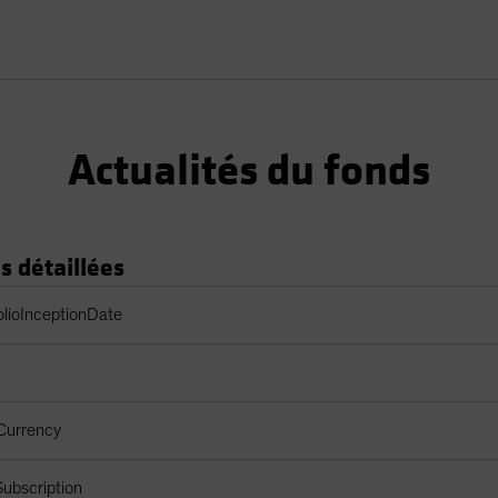
Actualités du fonds
s détaillées
 du portefeuille
olioInceptionDate
Currency
ubscription