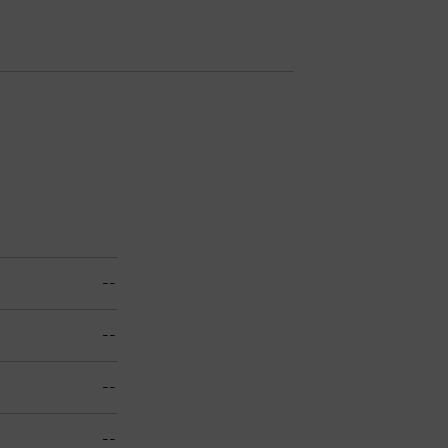
--
--
--
--