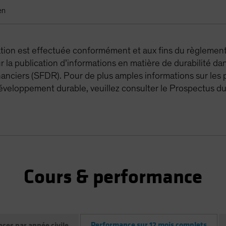
en
cation est effectuée conformément et aux fins du règlemen
la publication d’informations en matière de durabilité dan
nanciers (SFDR). Pour de plus amples informations sur les 
développement durable, veuillez consulter le Prospectus d
Cours & performance
Performance sur 12 mois complets
ces par année civile