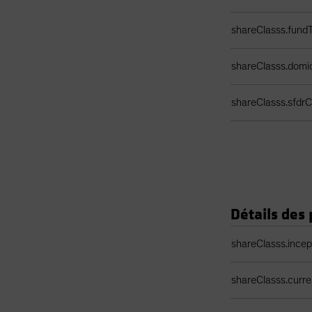
shareClasss.fund
shareClasss.domic
shareClasss.sfdrCl
Détails des 
Tableau des détail
shareClasss.ince
shareClasss.curr