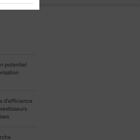
un potentiel
risation
e d’efficience
vestisseurs
ises
erche