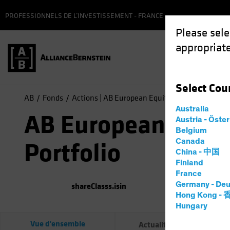
PROFESSIONNELS DE L’INVESTISSEMENT - FRANCE
Please sele
appropriate
Fonds
Select
Cou
AB
Fonds
Actions | AB European Equity Portfolio
Australia
AB European Equi
Austria - Öste
Belgium
Canada
Portfolio
China - 中国
Finland
France
Germany - Deu
shareClasss.isin
(
au
07
Hong Kong -
Hungary
Vue d'ensemble
Actualités du fonds