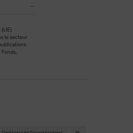
--
t (UE)
s le secteur
publications
u Fonds.
Croissance de l'investissement
VL