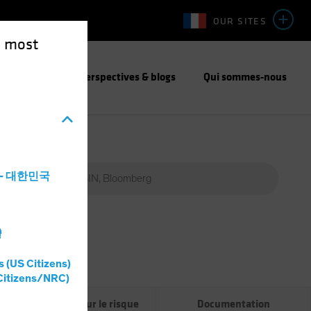
OUR SITES
e most
responsable
Perspectives & blogs
Qui sommes-nous
a - 대한민국
灣
Percent
(%)
s (US Citizens)
 %
Citizens/NRC)
Informations sur le risque
Documentation