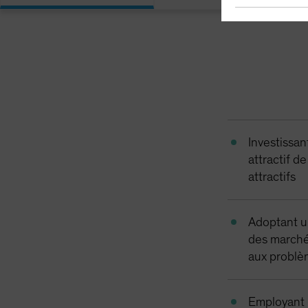
Investissan
attractif d
attractifs
Adoptant un
des marchés
aux problè
Employant 