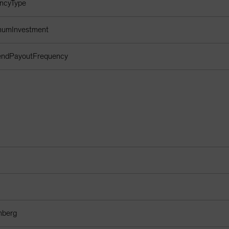
encyType
imumInvestment
dendPayoutFrequency
fiants
mberg