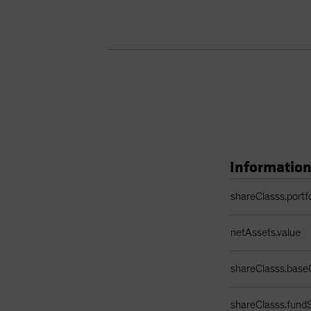
Information
Tableau des détails
shareClasss.portf
netAssets.value
shareClasss.base
shareClasss.fundS