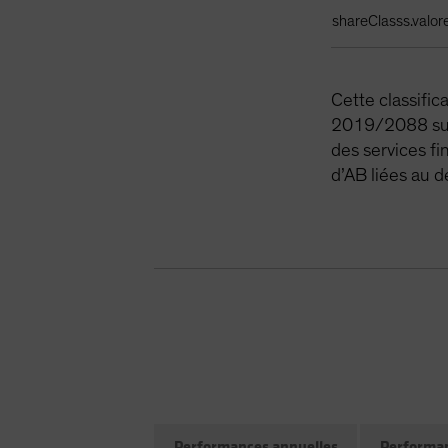
shareClasss.valor
Cette classifi
2019/2088 sur 
des services fi
d’AB liées au 
Performances annuelles
Performan