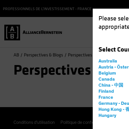
PROFESSIONNELS DE L’INVESTISSEMENT - FRANCE
Please sele
appropriate
Fonds
Select
Cou
AB
Perspectives & Blogs
Perspectives économiques
Australia
Perspectives écon
Austria - Öste
Belgium
Canada
China - 中国
Finland
France
Germany - Deu
Hong Kong -
Hungary
Conditions d’utilisation
Politique de confidentialité
Paramè