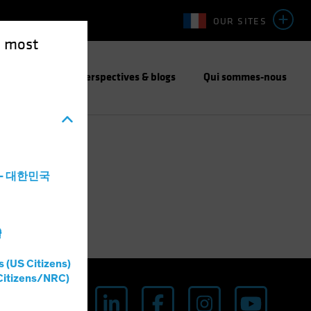
OUR SITES
e most
responsable
Perspectives & blogs
Qui sommes-nous
a - 대한민국
灣
s (US Citizens)
Citizens/NRC)