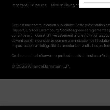
Important Disclosures
Modern Slavery Statement
Ceci est une communication publicitaire. Cette présentation est
Ruppert, L-2453 Luxembourg. Société agréée et réglementée par
constitue ni un conseil d’investissement ni une invitation à acqu
doivent pas être considérés comme une indication de l’évolution 
ne pas récupérer l’intégralité des montants investis. Les perf
Ce document est réservé aux professionnels et n’est pas n’est p
©
2026
AllianceBernstein L.P.