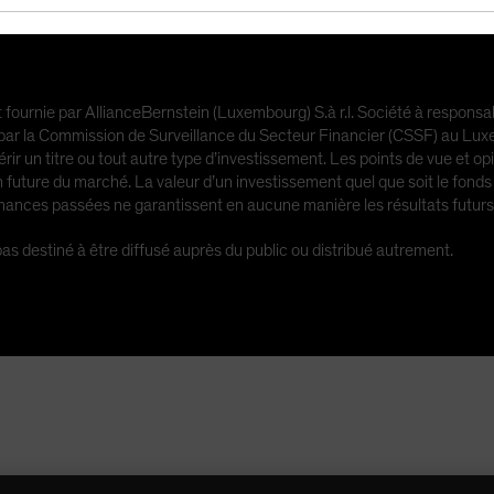
 fournie par AllianceBernstein (Luxembourg) S.à r.l. Société à respons
 la Commission de Surveillance du Secteur Financier (CSSF) au Luxemb
érir un titre ou tout autre type d’investissement. Les points de vue et o
future du marché. La valeur d’un investissement quel que soit le fonds 
ormances passées ne garantissent en aucune manière les résultats futurs
as destiné à être diffusé auprès du public ou distribué autrement.