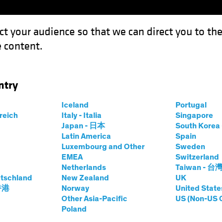
ct your audience so that we can direct you to th
 content.
Expertises
Sur le devant de la scène
Investissement 
ntry
Iceland
Portugal
omiques
rreich
Italy - Italia
Singapore
Japan - 日本
South Kore
Latin America
Spain
Luxembourg and Other
Sweden
EMEA
Switzerland
Netherlands
Taiwan - 台
tschland
New Zealand
UK
 香港
Norway
United State
Other Asia-Pacific
US (Non-US 
Poland
tres des cookies
Management Company