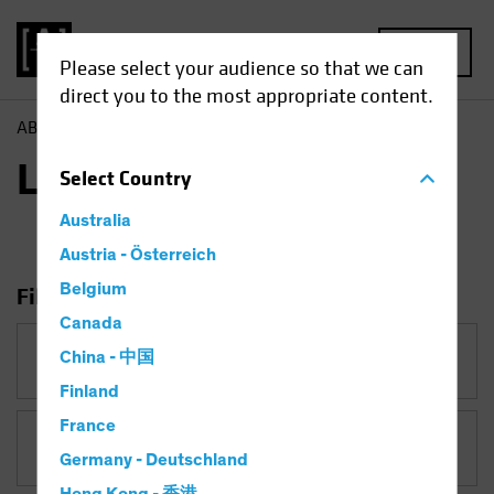
MENU
Please select your audience so that we can
direct you to the most appropriate content.
AB
Perspectives & Blogs
L'ESG en action
L'ESG en action
Select
Country
Australia
Austria - Österreich
Belgium
Filtrer par
Canada
Catégorie
China - 中国
L'ESG en action
Finland
France
Sujets
Germany - Deutschland