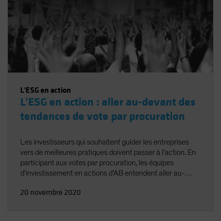
L'ESG en action
L'ESG en action : aller au-devant des
tendances de vote par procuration
Les investisseurs qui souhaitent guider les entreprises
vers de meilleures pratiques doivent passer à l'action. En
participant aux votes par procuration, les équipes
d'investissement en actions d'AB entendent aller au-
devant des tendances de l'actionnariat activiste tout en
20 novembre 2020
renforçant nos efforts d'engagement sur les questions
ESG.