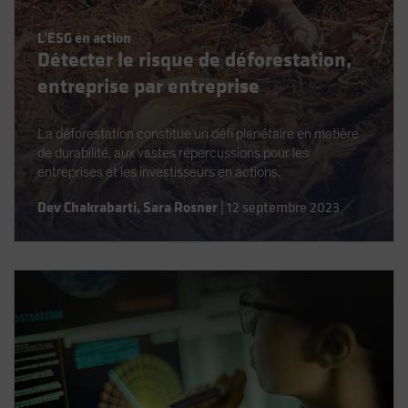
Spain
L'ESG en action
Sweden
Détecter le risque de déforestation,
Switzerland
entreprise par entreprise
Taiwan - 台灣
UK
La déforestation constitue un défi planétaire en matière
de durabilité, aux vastes répercussions pour les
United States (US Citizens)
entreprises et les investisseurs en actions.
US (Non-US Citizens/NRC)
Dev Chakrabarti
,
Sara Rosner
|
12 septembre 2023