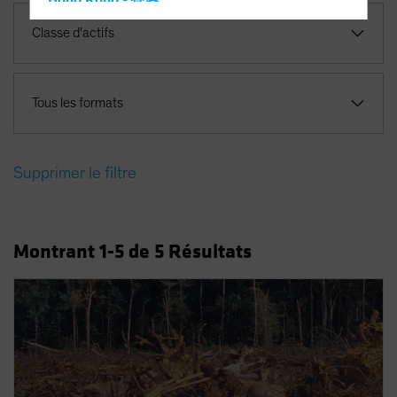
Hong Kong - 香港
Hungary
Classe d'actifs
Iceland
Italy - Italia
Tous les formats
Japan - 日本
Latin America
Luxembourg and Other EMEA
Supprimer le filtre
Netherlands
New Zealand
Montrant
1
-5
de
5
Résultats
Norway
Other Asia-Pacific
Poland
Portugal
Singapore
South Korea - 대한민국