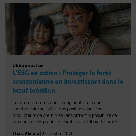
L'ESG en action
L'ESG en action : Protéger la forêt
amazonienne en investissant dans le
bœuf brésilien
Le taux de déforestation a augmenté de manière
spectaculaire au Brésil. Nos positions dans les
producteurs de bœuf brésiliens offrent la possibilité de
promouvoir des pratiques durables contribuant à protéger
les forêts tropicales tout en atténuant les risques
Thais Aleluia
|
27 octobre 2020
environnementaux et d'investissement.