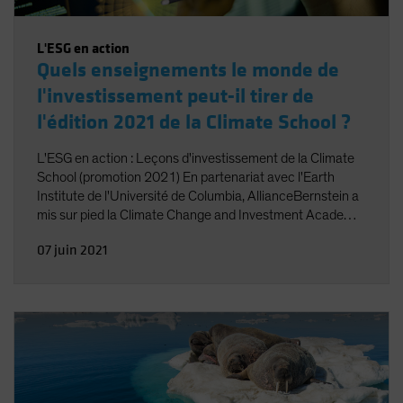
L'ESG en action
Quels enseignements le monde de
l'investissement peut-il tirer de
l'édition 2021 de la Climate School ?
L'ESG en action : Leçons d'investissement de la Climate
School (promotion 2021) En partenariat avec l'Earth
Institute de l'Université de Columbia, AllianceBernstein a
mis sur pied la Climate Change and Investment Academy.
Cette plateforme pédagogique est conçue pour aider nos
07 juin 2021
clients et partenaires à mieux comprendre les multiples
facettes de la science du changement climatique, ainsi
que son impact potentiel sur les décisions
d'investissement.