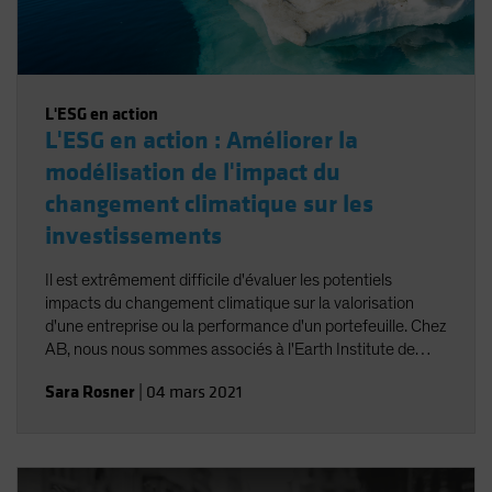
L'ESG en action
L'ESG en action : Améliorer la
modélisation de l'impact du
changement climatique sur les
investissements
Il est extrêmement difficile d'évaluer les potentiels
impacts du changement climatique sur la valorisation
d'une entreprise ou la performance d'un portefeuille. Chez
AB, nous nous sommes associés à l'Earth Institute de
l'Université de Columbia pour mener un examen
Sara Rosner
|
04 mars 2021
approfondi des fournisseurs d'analyses de scénarios liés
au changement climatique existants et de leurs
différentes approches.