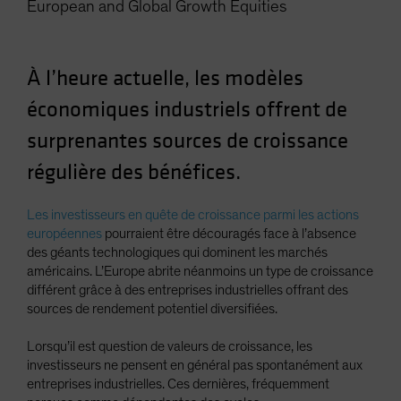
European and Global Growth Equities
Spain
Sweden
Switzerland
À l’heure actuelle, les modèles
Taiwan - 台灣
économiques industriels offrent de
UK
surprenantes sources de croissance
United States (US Citizens)
régulière des bénéfices.
US (Non-US Citizens/NRC)
Les investisseurs en quête de croissance parmi les actions
européennes
pourraient être découragés face à l’absence
des géants technologiques qui dominent les marchés
américains. L’Europe abrite néanmoins un type de croissance
différent grâce à des entreprises industrielles offrant des
sources de rendement potentiel diversifiées.
Lorsqu’il est question de valeurs de croissance, les
investisseurs ne pensent en général pas spontanément aux
entreprises industrielles. Ces dernières, fréquemment