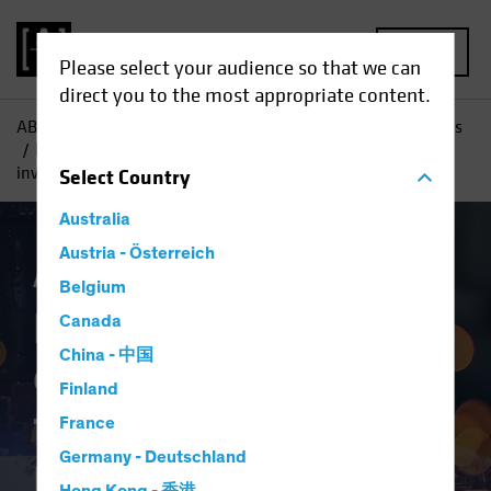
MENU
Please select your audience so that we can
direct you to the most appropriate content.
AB
Perspectives & Blogs
Nos perspectives sur les marchés
Industrie européenne : un foyer de croissance pour les
investisseurs en actions
Select
Country
Australia
Austria - Österreich
Actions
Blog
Belgium
Industrie
Canada
China - 中国
européenne : un
Finland
foyer de croissance
France
pour les
Germany - Deutschland