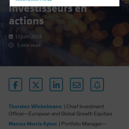
Hong Kong - 香港
investisseurs en
Hungary
actions
Iceland
Italy - Italia
12 juin 2024
Japan - 日本
5 min read
Latin America
Luxembourg and Other EMEA
Netherlands
New Zealand
Norway
Other Asia-Pacific
Poland
Thorsten Winkelmann
|
Chief Investment
Portugal
Officer—European and Global Growth Equities
Singapore
Marcus Morris-Eyton
|
Portfolio Manager—
South Korea - 대한민국