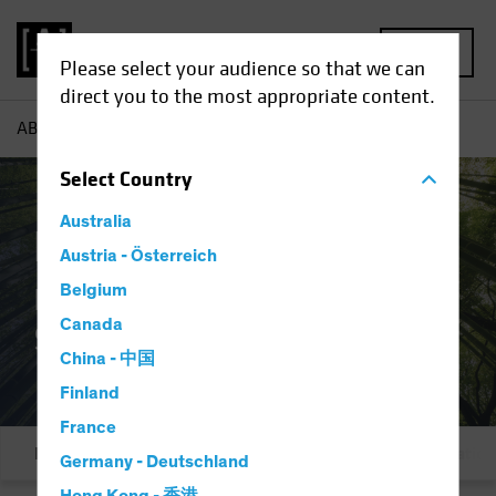
MENU
Please select your audience so that we can
direct you to the most appropriate content.
AB
Investissement responsable | Solutions
Select
Country
Australia
Investissement
Austria - Österreich
responsable :
Belgium
Canada
Solutions
China - 中国
Finland
France
Présentation
Notre engagement
Intégratio
Germany - Deutschland