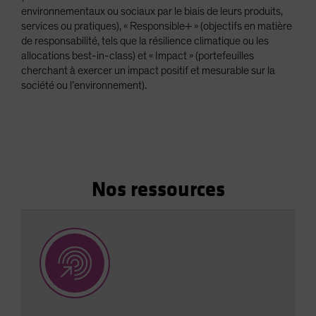
environnementaux ou sociaux par le biais de leurs produits,
Spain
services ou pratiques), « Responsible+ » (objectifs en matière
Sweden
de responsabilité, tels que la résilience climatique ou les
allocations best-in-class) et « Impact » (portefeuilles
Switzerland
cherchant à exercer un impact positif et mesurable sur la
Taiwan - 台灣
société ou l’environnement).
UK
United States (US Citizens)
US (Non-US Citizens/NRC)
Nos ressources