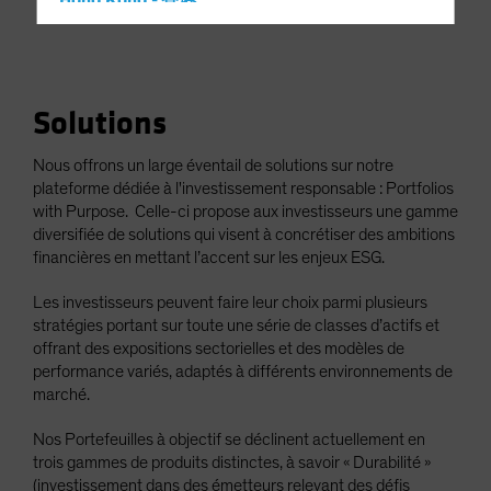
Hong Kong - 香港
Hungary
Iceland
Italy - Italia
Solutions
Japan - 日本
Nous offrons un large éventail de solutions sur notre
Latin America
plateforme dédiée à l'investissement responsable : Portfolios
Luxembourg and Other EMEA
with Purpose. Celle-ci propose aux investisseurs une gamme
diversifiée de solutions qui visent à concrétiser des ambitions
Netherlands
financières en mettant l’accent sur les enjeux ESG.
New Zealand
Les investisseurs peuvent faire leur choix parmi plusieurs
Norway
stratégies portant sur toute une série de classes d’actifs et
Other Asia-Pacific
offrant des expositions sectorielles et des modèles de
performance variés, adaptés à différents environnements de
Poland
marché.
Portugal
Nos Portefeuilles à objectif se déclinent actuellement en
Singapore
trois gammes de produits distinctes, à savoir « Durabilité »
South Korea - 대한민국
(investissement dans des émetteurs relevant des défis