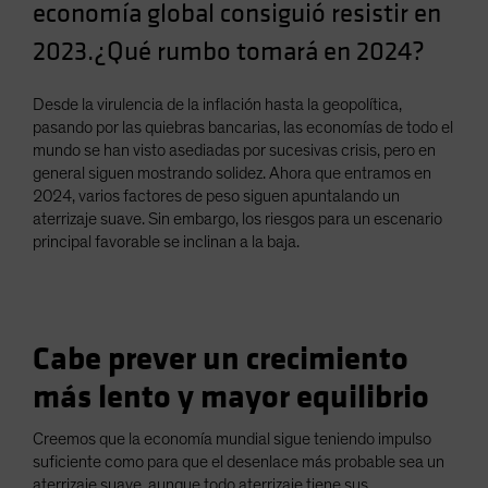
economía global consiguió resistir en
Spain
2023.¿Qué rumbo tomará en 2024?
Sweden
Switzerland
Desde la virulencia de la inflación hasta la geopolítica,
Taiwan - 台灣
pasando por las quiebras bancarias, las economías de todo el
mundo se han visto asediadas por sucesivas crisis, pero en
UK
general siguen mostrando solidez. Ahora que entramos en
United States (US Citizens)
2024, varios factores de peso siguen apuntalando un
aterrizaje suave. Sin embargo, los riesgos para un escenario
US (Non-US Citizens/NRC)
principal favorable se inclinan a la baja.
Cabe prever un crecimiento
más lento y mayor equilibrio
Creemos que la economía mundial sigue teniendo impulso
suficiente como para que el desenlace más probable sea un
aterrizaje suave, aunque todo aterrizaje tiene sus