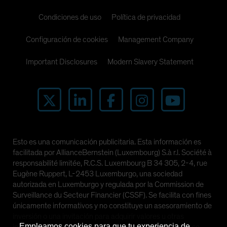
Condiciones de uso
Política de privacidad
Configuración de cookies
Management Company
Important Disclosures
Modern Slavery Statement
Esto es una comunicación publicitaria. Esta información es
facilitada por AllianceBernstein (Luxembourg) S.à r.l. Société à
responsabilité limitée, R.C.S. Luxembourg B 34 305, 2-4, rue
Eugène Ruppert, L-2453 Luxemburgo, una sociedad
autorizada en Luxemburgo y regulada por la Commission de
Surveillance du Secteur Financier (CSSF). Se facilita con fines
únicamente informativos y no constituye un asesoramiento de
inversión o una invitación para adquirir valores u otras
Empleamos cookies para que tu experiencia de
inversiones. Las perspectivas y opiniones manifestadas se