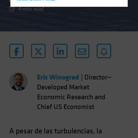
Hong Kong - 香港
4 min read
Hungary
Iceland
Italy - Italia
Japan - 日本
Latin America
Luxembourg and Other EMEA
Netherlands
Eric Winograd
|
Director—
New Zealand
Developed Market
Norway
Economic Research and
Other Asia-Pacific
Poland
Chief US Economist
Portugal
Singapore
A pesar de las turbulencias, la
South Korea - 대한민국