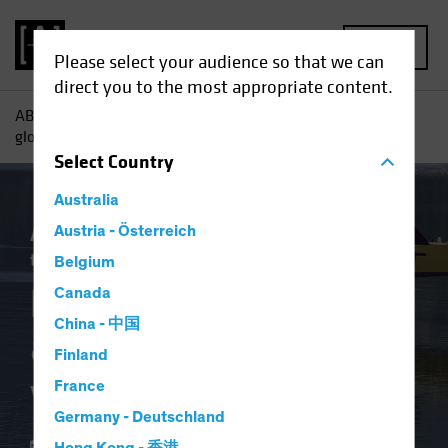
MENU
Please select your audience so that we can
direct you to the most appropriate content.
AB
Perspectivas
Perspectivas económicas
Economía
global: aterrizaje suave a la vista
Select
Country
Australia
AB IQ
Austria - Österreich
Economía
Inflación
Subida de
tipos
Renta fija
Blog
Belgium
Economía global:
Canada
China - 中国
aterrizaje suave a la
Finland
vista
France
Germany - Deutschland
13 diciembre 2023