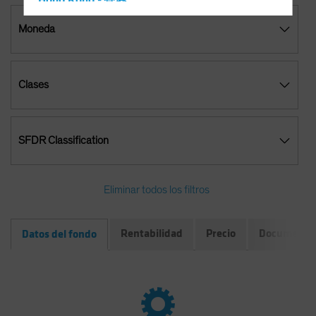
Hong Kong - 香港
Hungary
Moneda
Iceland
Italy - Italia
Clases
Japan - 日本
Latin America
Luxembourg and Other EMEA
SFDR Classification
Netherlands
New Zealand
Eliminar todos los filtros
Norway
Other Asia-Pacific
Rentabilidad
Precio
Documento
Datos del fondo
Poland
Portugal
Singapore
South Korea - 대한민국