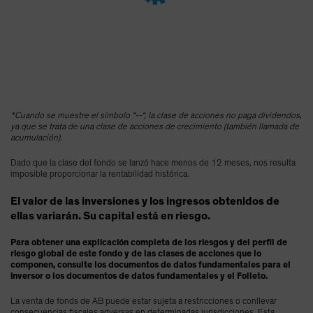
Spain
Sweden
Switzerland
Taiwan - 台灣
UK
*Cuando se muestre el símbolo “--“, la clase de acciones no paga dividendos,
United States (US Citizens)
ya que se trata de una clase de acciones de crecimiento (también llamada de
acumulación).
US (Non-US Citizens/NRC)
Dado que la clase del fondo se lanzó hace menos de 12 meses, nos resulta
imposible proporcionar la rentabilidad histórica.
El valor de las inversiones y los ingresos obtenidos de
ellas variarán. Su capital está en riesgo.
Para obtener una explicación completa de los riesgos y del perfil de
riesgo global de este fondo y de las clases de acciones que lo
componen, consulte los documentos de datos fundamentales para el
inversor o los documentos de datos fundamentales y el Folleto.
La venta de fonds de AB puede estar sujeta a restricciones o conllevar
consecuencias fiscales adversas en determinadas jurisdicciones. Esta