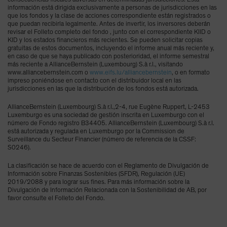
información está dirigida exclusivamente a personas de jurisdicciones en las
que los fondos y la clase de acciones correspondiente están registrados o
que puedan recibirla legalmente. Antes de invertir, los inversores deberán
revisar el Folleto completo del fondo , junto con el correspondiente KIID o
KID y los estados financieros más recientes. Se pueden solicitar copias
gratuitas de estos documentos, incluyendo el informe anual más reciente y,
en caso de que se haya publicado con posterioridad, el informe semestral
más reciente a AllianceBernstein (Luxembourg) S.à r.l., visitando
www.alliancebernstein.com o
www.eifs.lu/alliancebernstein
, o en formato
impreso poniéndose en contacto con el distribuidor local en las
jurisdicciones en las que la distribución de los fondos está autorizada.
AllianceBernstein (Luxembourg) S.à r.l.,2-4, rue Eugène Ruppert, L-2453
Luxemburgo es una sociedad de gestión inscrita en Luxemburgo con el
número de Fondo registro B34405. AllianceBernstein (Luxembourg) S.à r.l.
está autorizada y regulada en Luxemburgo por la Commission de
Surveillance du Secteur Financier (número de referencia de la CSSF:
S0246).
La clasificación se hace de acuerdo con el Reglamento de Divulgación de
Información sobre Finanzas Sostenibles (SFDR), Regulación (UE)
2019/2088 y para lograr sus fines. Para más información sobre la
Divulgación de Información Relacionada con la Sostenibilidad de AB, por
favor consulte el Folleto del Fondo.