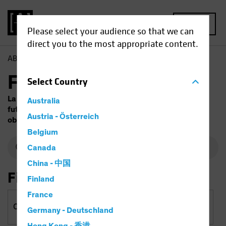
MENU
Please select your audience so that we can
direct you to the most appropriate content.
AB
Fondos
Fondos
Select
Country
La rentabilidad histórica no garantiza los resultados
Australia
futuros. El valor de las inversiones y los ingresos
Austria - Österreich
obtenidos de ellas variarán. Su capital está en riesgo.
Belgium
Canada
China - 中国
Filtrar por
Finland
France
Clases y regiones
Germany - Deutschland