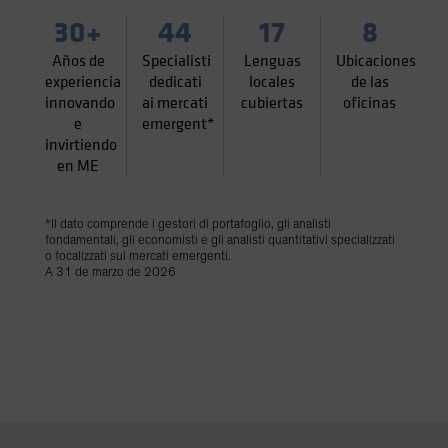
30+
44
17
8
Años de
Specialisti
Lenguas
Ubicaciones
experiencia
dedicati
locales
de las
innovando
ai mercati
cubiertas
oficinas
e
emergent*
invirtiendo
en ME
*Il dato comprende i gestori di portafoglio, gli analisti
fondamentali, gli economisti e gli analisti quantitativi specializzati
o focalizzati sui mercati emergenti.
A 31 de marzo de 2026