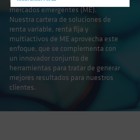
oportunidades que ofrecen los
Hong Kong - 香港
mercados emergentes (ME).
Hungary
Nuestra cartera de soluciones de
Iceland
renta variable, renta fija y
Italy - Italia
multiactivos de ME aprovecha este
Japan - 日本
enfoque, que se complementa con
Latin America
un innovador conjunto de
Luxembourg and Other EMEA
herramientas para tratar de generar
Netherlands
mejores resultados para nuestros
New Zealand
clientes.
Norway
Other Asia-Pacific
Poland
Portugal
Singapore
South Korea - 대한민국