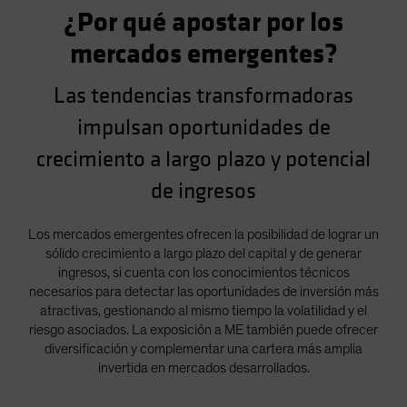
¿Por qué apostar por los
Spain
Sweden
mercados emergentes?
Switzerland
Las tendencias transformadoras
Taiwan - 台灣
impulsan oportunidades de
UK
crecimiento a largo plazo y potencial
United States (US Citizens)
US (Non-US Citizens/NRC)
de ingresos
Los mercados emergentes ofrecen la posibilidad de lograr un
sólido crecimiento a largo plazo del capital y de generar
ingresos, si cuenta con los conocimientos técnicos
necesarios para detectar las oportunidades de inversión más
atractivas, gestionando al mismo tiempo la volatilidad y el
riesgo asociados. La exposición a ME también puede ofrecer
diversificación y complementar una cartera más amplia
invertida en mercados desarrollados.