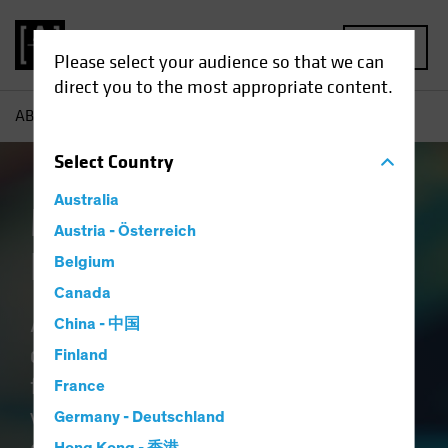
MENU
Please select your audience so that we can
direct you to the most appropriate content.
AB
Capabilities | Emerging Market Solutions
Select
Country
Australia
Mercados
Austria - Österreich
Emergentes
Belgium
Canada
Al combinar la ciencia del análisis
China - 中国
cuantitativo con el arte del análisis
Finland
fundamental activo se obtiene una
France
visión holística de las
Germany - Deutschland