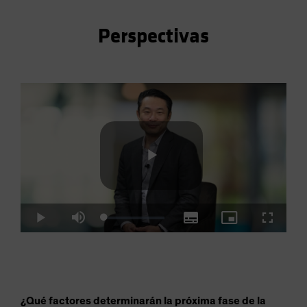
Perspectivas
Play
Loaded
:
Play
Mute
Subtitles
Picture-
Fullscre
2.93%
in-
Picture
Video
¿Qué factores determinarán la próxima fase de la