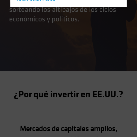
los mercados estadounidenses,
Hong Kong - 香港
sorteando los altibajos de los ciclos
Hungary
económicos y políticos.
Iceland
Italy - Italia
Japan - 日本
Latin America
Luxembourg and Other EMEA
Netherlands
New Zealand
Norway
¿Por qué invertir en EE.UU.?
Other Asia-Pacific
Poland
Portugal
Singapore
Mercados de capitales amplios,
South Korea - 대한민국