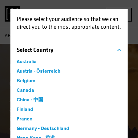
MENU
Please select your audience so that we can
direct you to the most appropriate content.
AB
Invertir en la tierra de las oportunidades
Select
Country
Australia
Invertir en la tierra
Austria - Österreich
de las oportunidades
Belgium
Canada
AllianceBernstein lleva más de 50
China - 中国
años construyendo carteras de
Finland
inversión, entre las que se incluyen
France
diversas estrategias centradas en
Germany - Deutschland