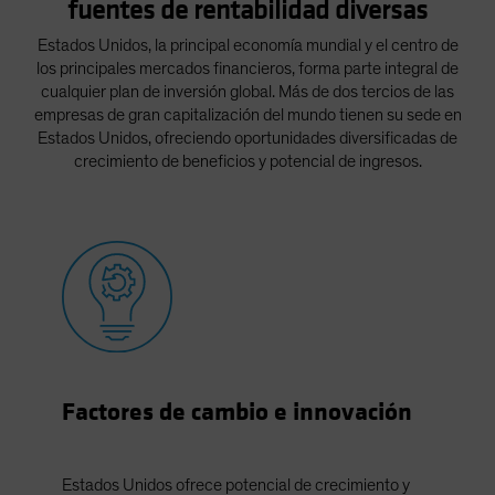
fuentes de rentabilidad diversas
Spain
Estados Unidos, la principal economía mundial y el centro de
Sweden
los principales mercados financieros, forma parte integral de
Switzerland
cualquier plan de inversión global. Más de dos tercios de las
empresas de gran capitalización del mundo tienen su sede en
Taiwan - 台灣
Estados Unidos, ofreciendo oportunidades diversificadas de
UK
crecimiento de beneficios y potencial de ingresos.
United States (US Citizens)
US (Non-US Citizens/NRC)
Factores de cambio e innovación
Estados Unidos ofrece potencial de crecimiento y