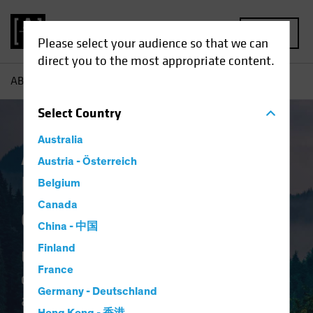
MENU
Please select your audience so that we can
direct you to the most appropriate content.
AB
Capabilities | Alternativos
Select
Country
Australia
Alternativos.
Austria - Österreich
Nosotros cumplimos,
Belgium
Canada
de forma diferente.
China - 中国
Finland
Una cultura de colaboración
France
comprometida, una plataforma de
Germany - Deutschland
activos cruzados versátil de