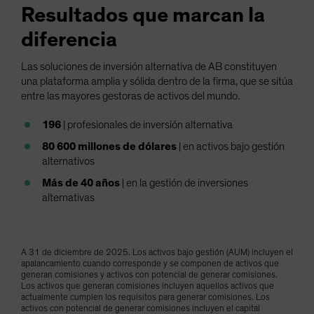
Resultados que marcan la
Spain
Sweden
diferencia
Switzerland
Las soluciones de inversión alternativa de AB constituyen
Taiwan - 台灣
una plataforma amplia y sólida dentro de la firma, que se sitúa
entre las mayores gestoras de activos del mundo.
UK
United States (US Citizens)
196
| profesionales de inversión alternativa
US (Non-US Citizens/NRC)
80 600 millones de dólares
| en activos bajo gestión
alternativos
Más de 40 años
| en la gestión de inversiones
alternativas
A 31 de diciembre de 2025. Los activos bajo gestión (AUM) incluyen el
apalancamiento cuando corresponde y se componen de activos que
generan comisiones y activos con potencial de generar comisiones.
Los activos que generan comisiones incluyen aquellos activos que
actualmente cumplen los requisitos para generar comisiones. Los
activos con potencial de generar comisiones incluyen el capital