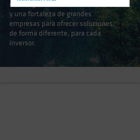
Hong Kong - 香港
estrategias alternativas distintivas
Hungary
y una fortaleza de grandes
Iceland
empresas para ofrecer soluciones,
Italy - Italia
de forma diferente, para cada
Japan - 日本
inversor.
Latin America
Luxembourg and Other EMEA
Netherlands
New Zealand
Norway
Other Asia-Pacific
Poland
Portugal
Singapore
South Korea - 대한민국