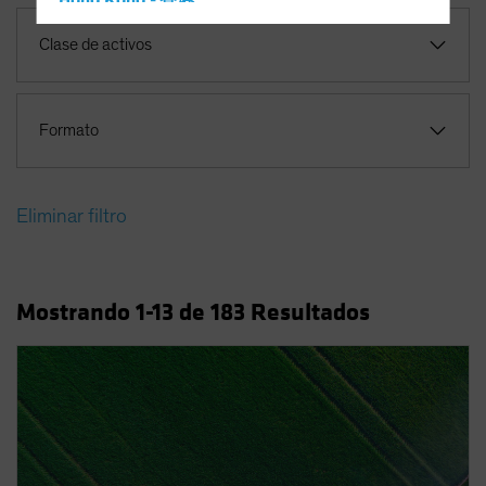
Hong Kong - 香港
Hungary
Clase de activos
Iceland
Italy - Italia
Formato
Japan - 日本
Latin America
Luxembourg and Other EMEA
Eliminar filtro
Netherlands
New Zealand
Norway
Mostrando
1
-13
de
183
Resultados
Other Asia-Pacific
Poland
Portugal
Singapore
South Korea - 대한민국