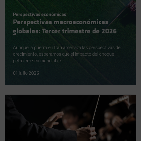
Spain
Perspectivas económicas
Sweden
Perspectivas macroeconómicas
Switzerland
globales: Tercer trimestre de 2026
Taiwan - 台灣
UK
Aunque la guerra en Irán amenaza las perspectivas de
crecimiento, esperamos que el impacto del choque
United States (US Citizens)
petrolero sea manejable.
US (Non-US Citizens/NRC)
01 julio 2026