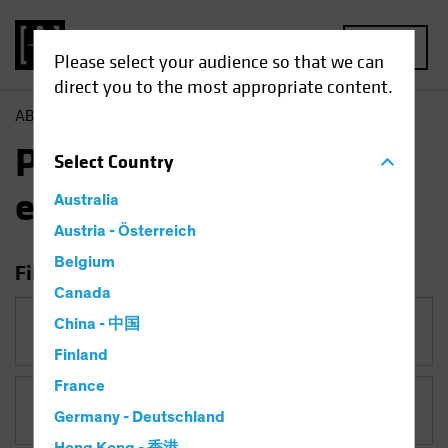
MENU
Please select your audience so that we can
direct you to the most appropriate content.
AB
Perspectivas
Perspectivas económicas
Perspectivas
Select
Country
económicas
Australia
Austria - Österreich
Belgium
Filtrar por
Canada
Categoría
China - 中国
Perspectivas económicas
Finland
France
Tema
Germany - Deutschland