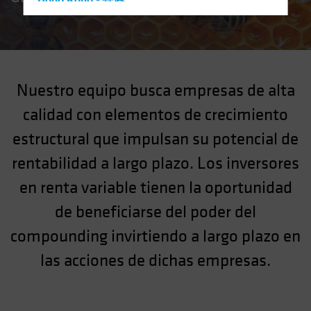
Hong Kong - 香港
Hungary
Iceland
Italy - Italia
Nuestro equipo busca empresas de alta
Japan - 日本
Latin America
calidad con elementos de crecimiento
Luxembourg and Other EMEA
estructural que impulsan su potencial de
Netherlands
rentabilidad a largo plazo. Los inversores
New Zealand
en renta variable tienen la oportunidad
Norway
de beneficiarse del poder del
Other Asia-Pacific
compounding invirtiendo a largo plazo en
Poland
las acciones de dichas empresas.
Portugal
Singapore
South Korea - 대한민국