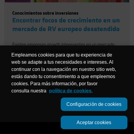
Conocimientos sobre inversiones
Encontrar focos de crecimiento en un
mercado de RV europeo desatendido
Existen empresas growth interesantes en un mercado
europeo por lo demás deslucido Explicamos cómo
Empleamos cookies para que tu experiencia de
encontrarlas
web se adapte a tus necesidades e intereses. Al
Thorsten Winkelmann
,
Marcus Morris-Eyton
|
15
continuar con la navegación en nuestro sitio web,
marzo 2024
estás dando tu consentimiento a que empleemos
cookies. Para más información, por favor
consulta nuestra
política de cookies.
Configuración de cookies
Aceptar cookies