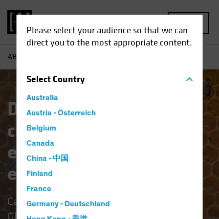
MENU
Please select your audience so that we can
direct you to the most appropriate content.
AB
European and Global Growth
Select
Country
Australia
Descubrir el
Austria - Österreich
crecimiento
Belgium
Canada
estructural en
China - 中国
empresas distintivas
Finland
France
Carteras AB European Growth y
Germany - Deutschland
Global Growth