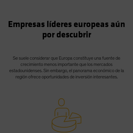
Spain
Sweden
Empresas líderes europeas aún
Switzerland
por descubrir
Taiwan - 台灣
UK
United States (US Citizens)
Se suele considerar que Europa constituye una fuente de
US (Non-US Citizens/NRC)
crecimiento menos importante que los mercados
estadounidenses. Sin embargo, el panorama económico de la
región ofrece oportunidades de inversión interesantes.