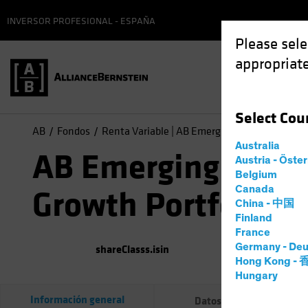
INVERSOR PROFESIONAL - ESPAÑA
Please sele
appropriate
Select
Cou
AB
Fondos
Renta Variable | AB Emerging Markets Growth
Australia
AB Emerging Mark
Austria - Öste
Belgium
Canada
Growth Portfolio
China - 中国
Finland
France
Germany - Deu
shareClasss.isin
(
A fecha d
Hong Kong -
Hungary
Información general
Datos del fondo