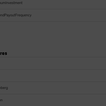
imumInvestment
dendPayoutFrequency
ores
adores
mberg
en