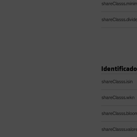
shareClasss.min
shareClasss.divi
Identificad
Tabla de identific
shareClasss.isin
shareClasss.wkn
shareClasss.bloo
shareClasss.valor