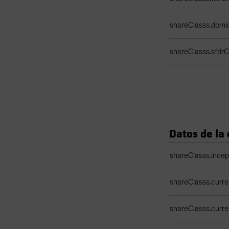
shareClasss.domic
shareClasss.sfdrCl
Datos de la 
Tabla de datos de 
shareClasss.ince
shareClasss.curr
shareClasss.curr