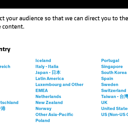
ct your audience so that we can direct you to th
 content.
Fondos
Capacidades
ntry
 Portfolio
Iceland
Portugal
ets
rreich
Italy - Italia
Singapore
Japan - 日本
South Kore
Clase
Latin America
Spain
Luxembourg and Other
Sweden
EMEA
Switzerland
Netherlands
Taiwan - 台
tschland
New Zealand
UK
prices.change
prices.change
e
08/08/2026
)
 香港
Norway
United State
0,00
0,0
Other Asia-Pacific
US (Non-US 
Poland
Precios y rentabilidad
Posiciones