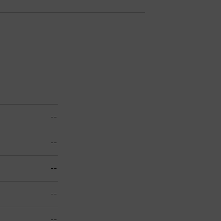
--
--
--
--
--