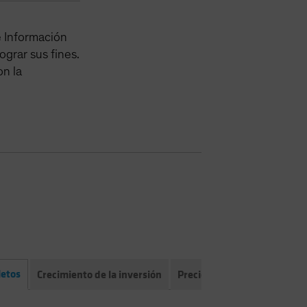
e Información
grar sus fines.
on la
letos
Crecimiento de la inversión
Precio