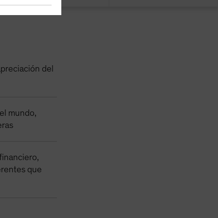
 apreciación del
 el mundo,
eras
financiero,
erentes que