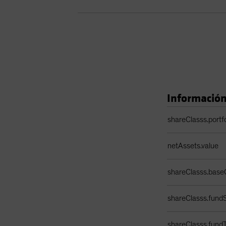
Información
Tabla de datos de l
shareClasss.portf
netAssets.value
shareClasss.base
shareClasss.fundS
shareClasss.fund