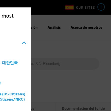
OUR SITES
e most
Enfoque de Inversión
Análisis
Acerca de nosotros
a - 대한민국
灣
Percent
(%)
s (US Citizens)
0%
Citizens/NRC)
Riesgos
Documentación del fondo