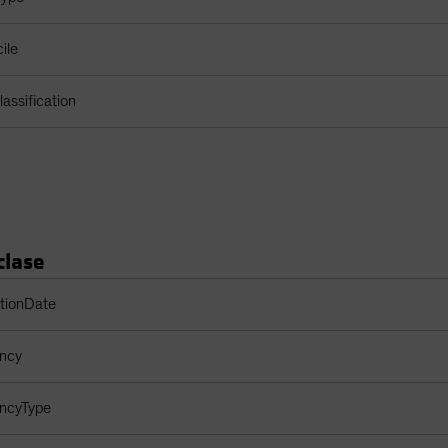
ile
assification
clase
clase de acciones
ptionDate
ency
encyType