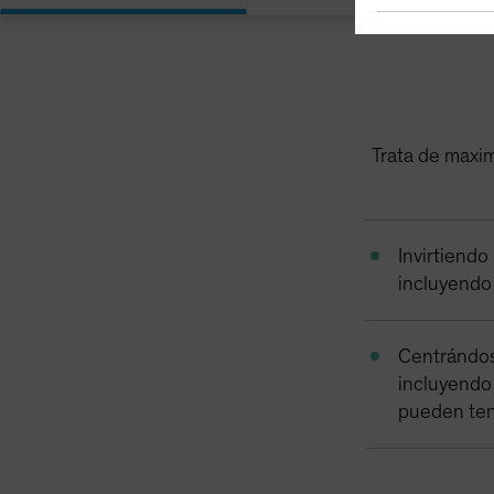
Trata de maximi
Invirtiendo
incluyendo
Centrándos
incluyendo
pueden tene