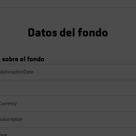
Datos del fondo
 sobre el fondo
a cartera
olioInceptionDate
Currency
ubscription
Type