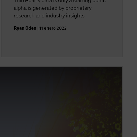
Third-party data is only a starting point:
alpha is generated by proprietary
research and industry insights.
Ryan Oden
|
11 enero 2022