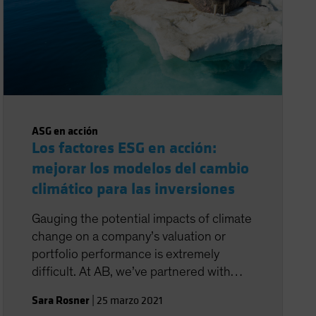
ASG en acción
Los factores ESG en acción:
mejorar los modelos del cambio
climático para las inversiones
Gauging the potential impacts of climate
change on a company’s valuation or
portfolio performance is extremely
difficult. At AB, we’ve partnered with
Columbia University’s Earth Institute to
Sara Rosner
|
25 marzo 2021
conduct an extensive review of existing