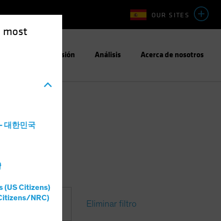
OUR SITES
e most
Enfoque de Inversión
Análisis
Acerca de nosotros
a - 대한민국
灣
s (US Citizens)
Citizens/NRC)
Eliminar filtro