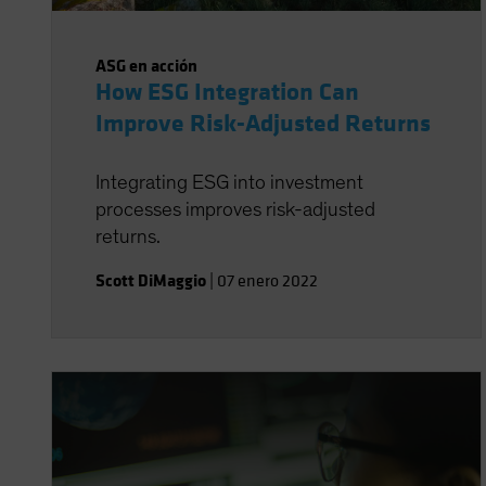
ASG en acción
How ESG Integration Can
Improve Risk-Adjusted Returns
Integrating ESG into investment
processes improves risk-adjusted
returns.
Scott DiMaggio
|
07 enero 2022