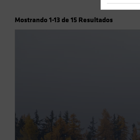
Mostrando
1
-13
de
15
Resultados