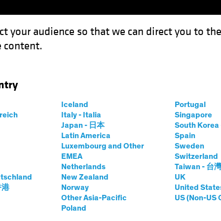
ct your audience so that we can direct you to th
 content.
Fondos
Capacidades
ntry
Iceland
Portugal
rreich
Italy - Italia
Singapore
Japan - 日本
South Kore
Latin America
Spain
Luxembourg and Other
Sweden
EMEA
Switzerland
Netherlands
Taiwan - 台
tschland
New Zealand
UK
 香港
Norway
United State
Other Asia-Pacific
US (Non-US 
Clase de activos
Formato
Poland