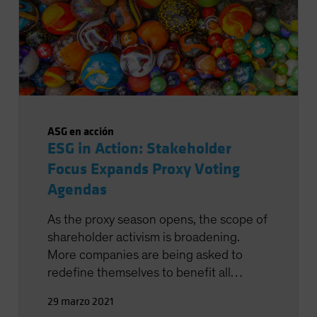
ASG en acción
ESG in Action: Stakeholder
Focus Expands Proxy Voting
Agendas
As the proxy season opens, the scope of
shareholder activism is broadening.
More companies are being asked to
redefine themselves to benefit all
stakeholders. Investor efforts to
29 marzo 2021
enhance shareholder value via proxy