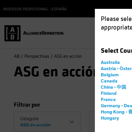
INVERSOR PROFESIONAL - ESPAÑA
Please sele
appropriate
Select
Cou
AB
Perspectivas
ASG en acción
Australia
ASG en acción
Austria - Öste
Belgium
Canada
China - 中国
Finland
France
Filtrar por
Germany - Deu
Hong Kong -
Hungary
Categoría
Tema
ASG en acción