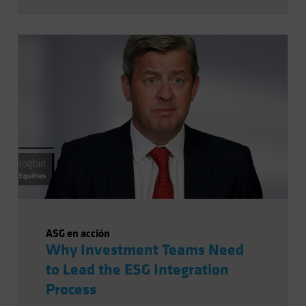
importante en los sectores de las
energías renovables y otras energías
bajas en carbono. Es importante para los
inversores entender el ecosistema en el
que operan las SOEs para tener una
perspectiva adecuada de cuáles son los
desafíos macro y microeconómicos que
determinarán el éxito de los planes de
neutralidad de carbono a largo plazo de
China.
ASG en acción
Why Investment Teams Need
to Lead the ESG Integration
Process