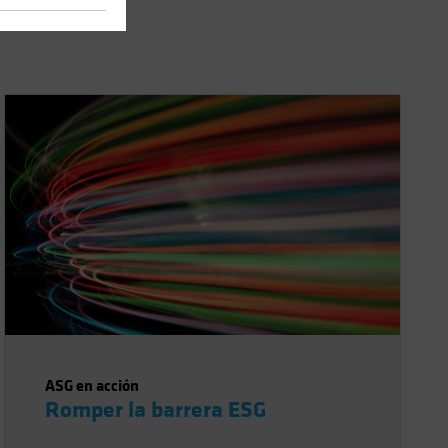
ASG en acción
Romper la barrera ESG