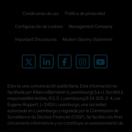
Condiciones de uso
Política de privacidad
Configuración de cookies
Management Company
Important Disclosures
Modern Slavery Statement
Esto es una comunicación publicitaria. Esta información es
facilitada por AllianceBernstein (Luxembourg) S.à r.l. Société à
responsabilité limitée, R.C.S. Luxembourg B 34 305, 2-4, rue
Eugène Ruppert, L-2453 Luxemburgo, una sociedad
autorizada en Luxemburgo y regulada por la Commission de
Surveillance du Secteur Financier (CSSF). Se facilita con fines
únicamente informativos y no constituye un asesoramiento de
inversión o una invitación para adquirir valores u otras