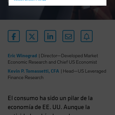
Hong Kong - 香港
4 min read
Hungary
Iceland
Italy - Italia
Japan - 日本
Latin America
Luxembourg and Other EMEA
Eric Winograd
|
Director—Developed Market
Netherlands
Economic Research and Chief US Economist
New Zealand
Kevin P. Tomassetti, CFA
|
Head—US Leveraged
Norway
Finance Research
Other Asia-Pacific
Poland
Portugal
El consumo ha sido un pilar de la
Singapore
economía de EE. UU. Aunque la
South Korea - 대한민국