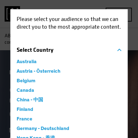
MENU
Please select your audience so that we can
direct you to the most appropriate content.
AB
Perspectivas
Perspectivas económicas
¿Qué ocurre
con los consumidores estadounidenses?
Select
Country
Australia
Economía
Austria - Österreich
Renta fija
Blog
Belgium
¿Qué ocurre con los
Canada
consumidores
China - 中国
estadounidenses?
Finland
France
Germany - Deutschland
07 septiembre 2023