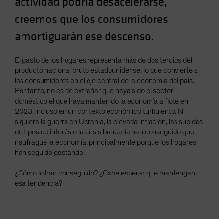
actividad podría desacelerarse,
Spain
creemos que los consumidores
Sweden
amortiguarán ese descenso.
Switzerland
Taiwan - 台灣
El gasto de los hogares representa más de dos tercios del
UK
producto nacional bruto estadounidense, lo que convierte a
los consumidores en el eje central de la economía del país.
United States (US Citizens)
Por tanto, no es de extrañar que haya sido el sector
US (Non-US Citizens/NRC)
doméstico el que haya mantenido la economía a flote en
2023, incluso en un contexto económico turbulento. Ni
siquiera la guerra en Ucrania, la elevada inflación, las subidas
de tipos de interés o la crisis bancaria han conseguido que
naufrague la economía, principalmente porque los hogares
han seguido gastando.
¿Cómo lo han conseguido? ¿Cabe esperar que mantengan
esa tendencia?