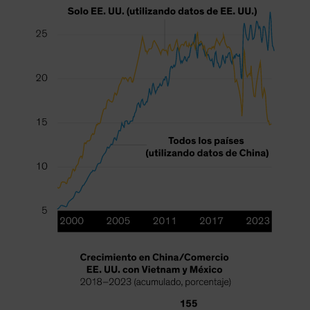
Spain
Sweden
Switzerland
Taiwan - 台灣
UK
United States (US Citizens)
US (Non-US Citizens/NRC)