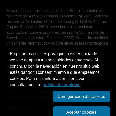
Esto es una comunicación publicitaria. Esta información es
facilitada por AllianceBernstein (Luxembourg) S.à r.l. Société à
responsabilité limitée, R.C.S. Luxembourg B 34 305, 2-4, rue
Eugène Ruppert, L-2453 Luxemburgo, una sociedad
autorizada en Luxemburgo y regulada por la Commission de
Surveillance du Secteur Financier (CSSF). Se facilita con fines
únicamente informativos y no constituye un asesoramiento de
inversión o una invitación para adquirir valores u otras
Empleamos cookies para que tu experiencia de
inversiones. Las perspectivas y opiniones manifestadas se
basan en nuestras previsiones internas y no deben tomarse
web se adapte a tus necesidades e intereses. Al
como una indicación del comportamiento futuro del mercado.
continuar con la navegación en nuestro sitio web,
El valor de las inversiones en los Fondos puede variar y los
estás dando tu consentimiento a que empleemos
inversores podrían no recuperar todo el dinero invertido. La
cookies. Para más información, por favor
rentabilidad histórica no garantiza los resultados futuros.
consulta nuestra
política de cookies.
Esta información es exclusiva para clientes profesionales y no
Configuración de cookies
está destinada para uso público.
©
2026
AllianceBernstein L.P.
Aceptar cookies