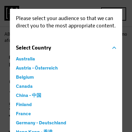
MENU
Please select your audience so that we can
direct you to the most appropriate content.
AB
Perspectivas
Conocimientos sobre inversiones
¿Cómo
afecta el «friend-shoring» global a los fabricantes chinos?
Select
Country
China
Mercados emergentes
Trade Wars
Australia
Renta variable
Gráfico
Austria - Österreich
¿Cómo afecta el
Belgium
«friend-shoring»
Canada
China - 中国
global a los
Finland
fabricantes chinos?
France
Germany - Deutschland