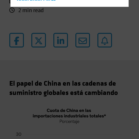
25 marzo 2024
Hong Kong - 香港
2 min read
Hungary
Iceland
Italy - Italia
Japan - 日本
Latin America
Luxembourg and Other EMEA
Netherlands
New Zealand
El papel de China en las cadenas de
Norway
suministro globales está cambiando
Other Asia-Pacific
Poland
Portugal
Singapore
South Korea - 대한민국