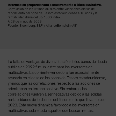
Spain
Información proporcionada exclusivamente a título ilustrativo.
Correlación en los últimos 30 días entre variaciones diarias del
Sweden
rendimiento del bono del Tesoro estadounidense a 10 años y la
rentabilidad diaria del S&P 500 Index.
Switzerland
A 28 de marzo de 2023
Fuente: Bloomberg, S&P y AllianceBernstein (AB)
Taiwan - 台灣
UK
United States (US Citizens)
US (Non-US Citizens/NRC)
La falta de ventajas de diversificación de los bonos de deuda
pública en 2022 fue un lastre para los inversores en
multiactivos. La corriente vendedora fue especialmente
acusada en el caso de los bonos del Tesoro estadounidense,
y vimos que las correlaciones respecto a las acciones se
adentraban en terreno positivo. Sin embargo, las
correlaciones vuelven a ser negativas debido a las sólidas
rentabilidades de los bonos del Tesoro en lo que llevamos de
2023. Esta nueva dinámica favorece a los inversores en
multiactivos, sobre todo aquellos que buscan rentas.