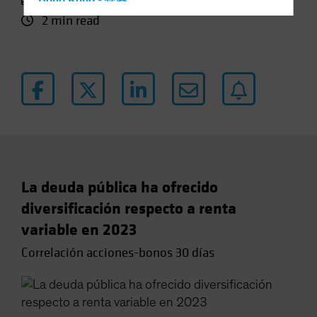
Hong Kong - 香港
2 min read
Hungary
Iceland
Italy - Italia
Japan - 日本
Latin America
Luxembourg and Other EMEA
Netherlands
New Zealand
La deuda pública ha ofrecido
Norway
diversificación respecto a renta
Other Asia-Pacific
variable en 2023
Poland
Correlación acciones-bonos 30 días
Portugal
Singapore
South Korea - 대한민국