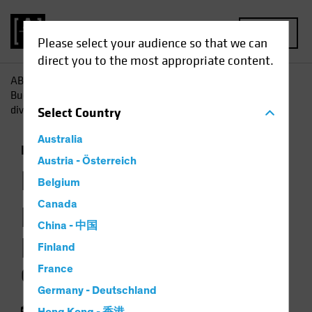
MENU
Please select your audience so that we can
direct you to the most appropriate content.
AB
Perspectivas
Conocimientos sobre inversiones
Buenas perspectivas para los bonos públicos como
diversificadores
Select
Country
Australia
Rentas
Multiactivos
Renta fija
Gráfico
Austria - Österreich
Buenas perspectivas
Belgium
para los bonos
Canada
China - 中国
públicos como
Finland
diversificadores
France
Germany - Deutschland
11 abril 2023